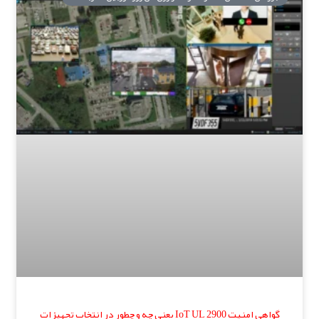
گواهی امنیت IoT UL 2900 یعنی چه و چطور در انتخاب تجهیزات