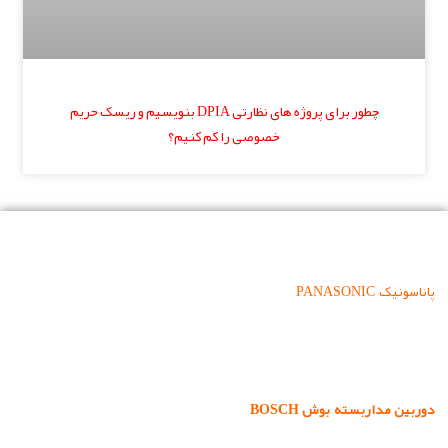
چطور برای پروژه های نظارتی DPIA بنویسیم و ریسک حریم
خصوصی را کم کنیم؟
برندهای معتبر دوربین مداربسته و تجهیزات شبکه
: یکی از با کیفیت ترین و بهترین برند های ارائه
پاناسونیک
PANASONIC
کننده سیستم های نظارتی ساختمان و فضای باز با دقت و دوام بسیار
بالا در جهان ، قطعاً شرکت پاناسونیک می باشد.
: برند معتبر آلمانی بوش یکی از شرکت
دوربین مداربسته بوش BOSCH
های پیشرو در ساخت تجهیزات نظارتی تحت شبکه و هوشمند سازی