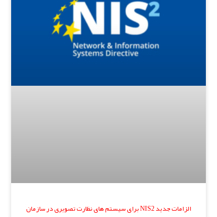
الزامات جدید NIS2 برای سیستم های نظارت تصویری در سازمان