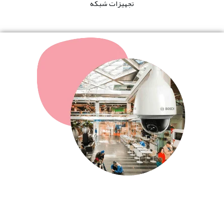
تجهیزات شبکه
مرزسازان دنیای الکترونیک رایان