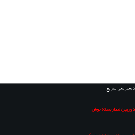
دسترسی سریع
دوربین مداربسته بوش
دوربین مداربسته پاناسونیک