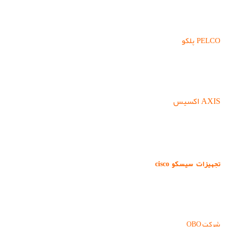
ساختمان است.
PELCO پلکو
: شرکت آمریکایی پلکو طراح و سازنده تجهیزات امنیتی می
باشد و همچنین در زمینه تبیین پروتکل ها و استانداردهای نظارتی –
امنیتی فعالیت مینماید
AXIS اکسیس
: شرکتی سوئدی اکسیس در زمینه تولید محصولات
دوربین مداربسته تحت شبکه فعالیت مینماید و دارای بالاترین
استانداردهای تولیدات اروپایی می باشد .
: شرکت سیسکو یک شرکت فناوری آمریکایی
تجهیزات سیسکو cisco
است که در زمینه تجهیزات و خدمات شبکه فعالیت می کند این شرکت
در حال حاضر بزرگترین تولید کننده تجهیزات شبکه در جهان است. .
: شرکت OBO یک شرکت آلمانی است که در زمینه تجهیزات
شرکت OBO