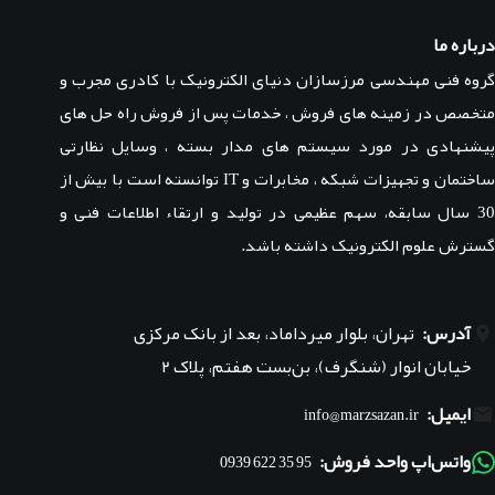
درباره ما
گروه فنی مهندسی مرزسازان دنیای الکترونیک با کادری مجرب و
متخصص در زمینه های فروش ، خدمات پس از فروش راه حل های
پیشنهادی در مورد سیستم های مدار بسته ، وسایل نظارتی
ساختمان و تجهیزات شبکه ، مخابرات و IT توانسته است با بیش از
30 سال سابقه، سهم عظیمی در تولید و ارتقاء اطلاعات فنی و
گسترش علوم الکترونیک داشته باشد.
آدرس:
تهران، بلوار میرداماد، بعد از بانک مرکزی
خیابان انوار (شنگرف)، بن‌بست هفتم، پلاک ۲
ایمیل:
info@marzsazan.ir
واتس‌اپ واحد فروش:
95 35 622 0939