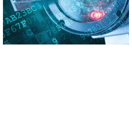
شرکت مرزسازان دنیای الکترونیک با ارائه بهترین برندهای دوربین
مداربسته دیجیتال و آنالوگ در زمینه خرید و راه اندازی انواع
سیستم های نظارتی و امنیتی خدمات رسانی می نماید .
انواع دوربین های مداربسته پرکاربرد :
دوربین گنبدی دام Dome
دوربین استوانه ای ( گلوله ای ) Bullet