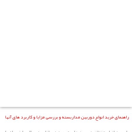
دوربین مداربسته PTZ Pan Tilt & Zoom
دوربین تحت شبکه IP
دوربین روز / شب
دوربین دید در شب مادون قرمز / شب
دوربین C-Mount
دوربین بی سیم Wireless
دوربین با کیفیت بالا (HD)
راهنمای خرید انواع دوربین مداربسته و بررسی مزایا و کاربرد های آنها
با وجود انواع مختلف دوربین های موجود در بازار ، در حال حاضر راه حل