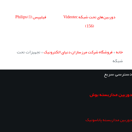
دوربین‌های تحت شبکه Videotec
فیلیپس Philips
(1)
(156)
»
»
تجهیزات تحت
خانه
فروشگاه شرکت مرزسازان دنیای الکترونیک
شبکه
دسترسی سریع
دوربین مداربسته بوش
دوربین مداربسته پاناسونیک