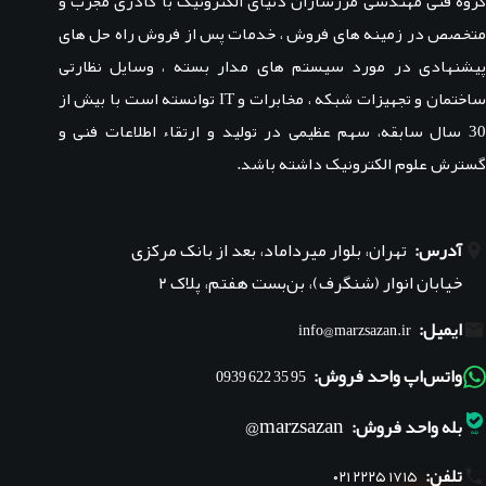
گروه فنی مهندسی مرزسازان دنیای الکترونیک با کادری مجرب و
متخصص در زمینه های فروش ، خدمات پس از فروش راه حل های
پیشنهادی در مورد سیستم های مدار بسته ، وسایل نظارتی
ساختمان و تجهیزات شبکه ، مخابرات و IT توانسته است با بیش از
30 سال سابقه، سهم عظیمی در تولید و ارتقاء اطلاعات فنی و
گسترش علوم الکترونیک داشته باشد.
آدرس:
تهران، بلوار میرداماد، بعد از بانک مرکزی
خیابان انوار (شنگرف)، بن‌بست هفتم، پلاک ۲
ایمیل:
info@marzsazan.ir
واتس‌اپ واحد فروش:
95 35 622 0939
marzsazan@
بله واحد فروش:
تلفن:
۰۲۱ ۲۲۲۵ ۱۷۱۵