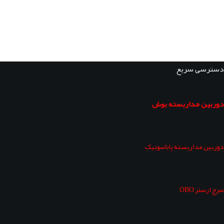
دسترسی سریع
دوربین مداربسته بوش
دوربین مداربسته پاناسونیک
سرج ارستر OBO