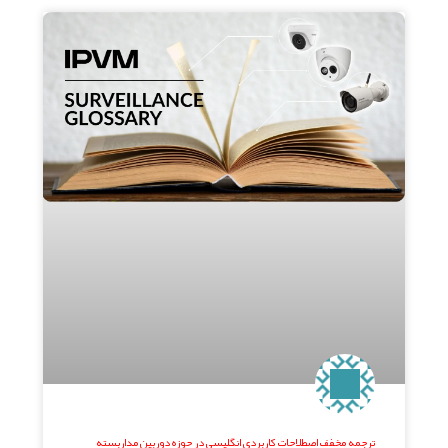
ترجمه مخفف اصطلاحات کاربردی انگلیسی در حوزه دوربین مداربسته