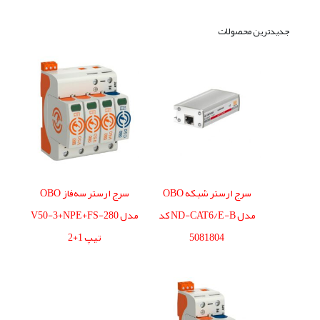
جدیدترین محصولات
سرج ارستر شبکه OBO
سرج ارستر سه‌فاز OBO
مدل ND-CAT6/E-B کد
مدل V50-3+NPE+FS-280
5081804
تیپ 1+2