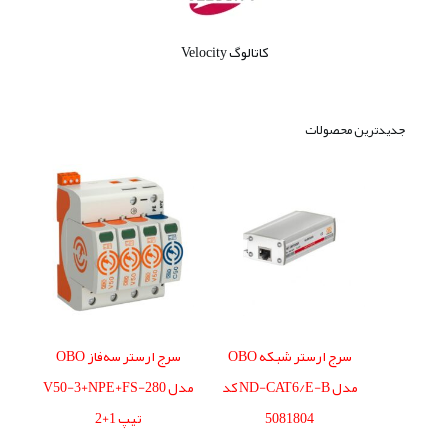
کاتالوگ Velocity
جدیدترین محصولات
سرج ارستر شبکه OBO
سرج ارستر سه‌فاز OBO
مدل ND-CAT6/E-B کد
مدل V50-3+NPE+FS-280
5081804
تیپ 1+2