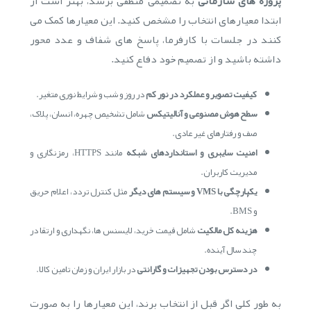
پروژه های سازمانی
به تصمیمی منطقی برسد، بهتر است از
ابتدا معیارهای انتخاب را مشخص کنید. این معیارها کمک می
کنند در جلسات با کارفرما، پاسخ های شفاف و عدد محور
داشته باشید و از تصمیم خود دفاع کنید.
کیفیت تصویر و عملکرد در نور کم
در روز و شب و شرایط نوری متغیر.
سطح هوش مصنوعی و آنالیتیکس
شامل تشخیص چهره، انسان، پلاک،
صف و رفتارهای غیر عادی.
امنیت سایبری و استانداردهای شبکه
مانند HTTPS، رمزنگاری و
مدیریت کاربران.
یکپارچگی با VMS و سیستم های دیگر
مثل کنترل تردد، اعلام حریق
و BMS.
هزینه کل مالکیت
شامل قیمت خرید، لایسنس ها، نگهداری و ارتقا در
چند سال آینده.
در دسترس بودن تجهیزات و گارانتی
در بازار ایران و زمان تامین کالا.
به طور کلی اگر قبل از انتخاب برند، این معیارها را به صورت