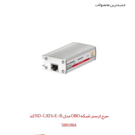
جدیدترین محصولات
سرج ارستر شبکه OBO مدل ND-CAT6/E-B کد
5081804