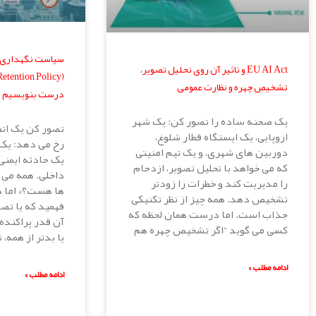
سیاست نگهداری 
EU AI Act و تاثیر آن روی تحلیل تصویر،
تشخیص چهره و نظارت عمومی
درست بنویسیم و 
یک صحنه ساده را تصور کن: یک شهر
تصور کن یک ات
اروپایی، یک ایستگاه قطار شلوغ،
رخ می دهد: یک 
دوربین های شهری، و یک تیم امنیتی
یک حادثه ایمنی
که می خواهد با تحلیل تصویر، ازدحام
داخلی. همه می 
را مدیریت کند و خطرات را زودتر
ها هست؟» اما 
تشخیص دهد. همه چیز از نظر تکنیکی
فهمید که یا تصا
جذاب است. اما درست همان لحظه که
آن قدر پراکنده 
کسی می گوید “اگر تشخیص چهره هم
یا بدتر از همه،
ادامه مطلب »
ادامه مطلب »