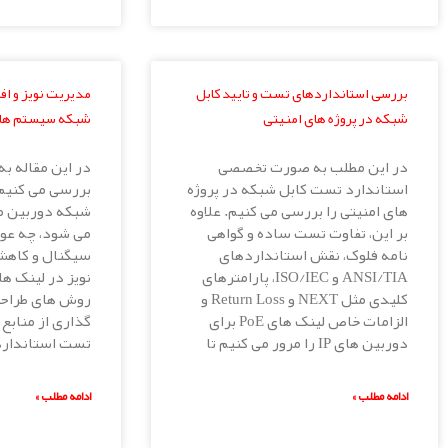
بررسی استانداردهای تست و تایید کابل
مدیریت نویز و اف
شبکه در پروژه های امنیتی
شبکه سیستم های
در این مطلب به صورت تخصصی
در این مقاله 
استاندارد تست کابل شبکه در پروژه
بررسی می کنیم 
های امنیتی را بررسی می کنیم. علاوه
شبکه دوربین م
بر این، تفاوت تست ساده و گواهی
می شود، چه عوا
نامه فلوک، نقش استانداردهای
سیگنال و کاهش
ANSI/TIA و ISO/IEC، پارامترهای
کلیدی مثل NEXT و Return Loss و
روش های طراحی،
الزامات خاص لینک های PoE برای
گذاری از منابع
دوربین های IP را مرور می کنیم تا
تست استاندارد
ادامه مطلب »
ادامه مطلب »