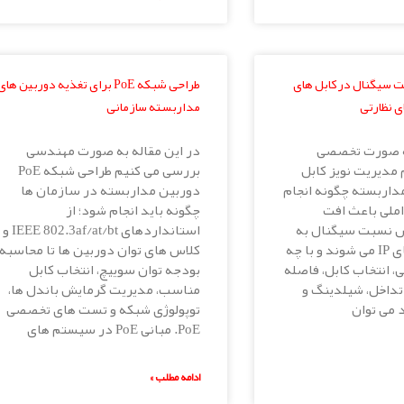
ت سیگنال در کابل های
طراحی شبکه PoE برای تغذیه دوربین های
 نظارتی
مداربسته سازمانی
به صورت تخصصی
در این مقاله به صورت مهندسی
مدیریت نویز کابل
بررسی می کنیم طراحی شبکه PoE
داربسته چگونه انجام
دوربین مداربسته در سازمان ها
ملی باعث افت
چگونه باید انجام شود؛ از
 نسبت سیگنال به
استانداردهای IEEE 802.3af/at/bt و
نویز در لینک های IP می شوند و با چه
کلاس های توان دوربین ها تا محاسبه
 انتخاب کابل، فاصله
بودجه توان سوییچ، انتخاب کابل
 تداخل، شیلدینگ و
مناسب، مدیریت گرمایش باندل ها،
 می توان
توپولوژی شبکه و تست های تخصصی
PoE. مبانی PoE در سیستم های
ادامه مطلب »