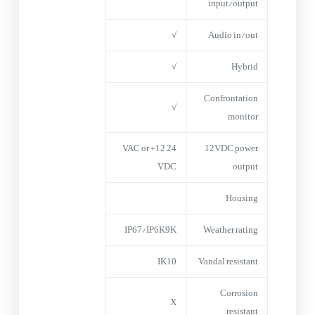
input/output
√
Audio in/out
√
Hybrid
Confrontation
√
monitor
24 VAC or +12
12VDC power
VDC
output
Housing
IP67/IP6K9K
Weather rating
IK10
Vandal resistant
Corrosion
X
resistant