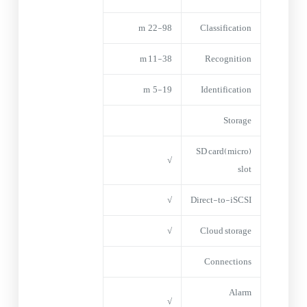
22-98 m
Classification
11-38 m
Recognition
5-19 m
Identification
Storage
(micro)SD card
√
slot
√
Direct-to-iSCSI
√
Cloud storage
Connections
Alarm
√