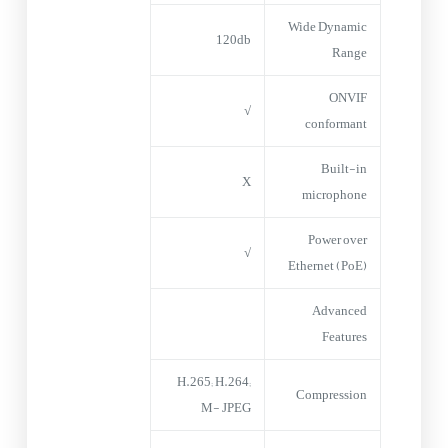
Wide Dynamic
120db
Range
ONVIF
√
conformant
Built-in
X
microphone
Power over
√
Ethernet (PoE)
Advanced
Features
H.265; H.264;
Compression
M- JPEG