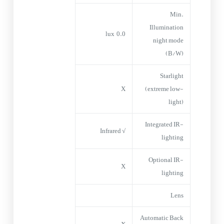
Min.
Illumination
0.0 lux
night mode
(B/W)
Starlight
X
(extreme low-
light)
Integrated IR-
√ Infrared
lighting
Optional IR-
X
lighting
Lens
Automatic Back