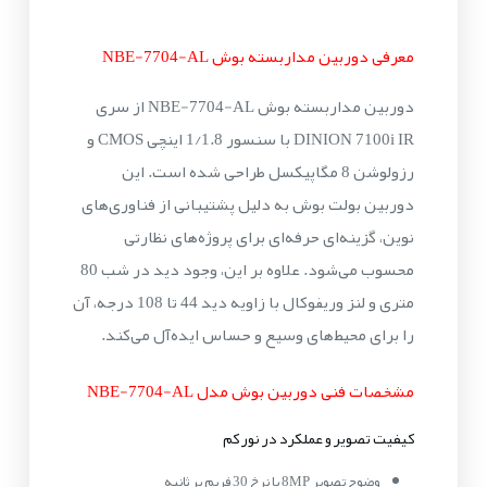
معرفی دوربین مداربسته بوش NBE-7704-AL
دوربین مداربسته بوش NBE-7704-AL از سری
DINION 7100i IR با سنسور 1/1.8 اینچی CMOS و
رزولوشن 8 مگاپیکسل طراحی شده است. این
دوربین بولت بوش به دلیل پشتیبانی از فناوری‌های
نوین، گزینه‌ای حرفه‌ای برای پروژه‌های نظارتی
محسوب می‌شود. علاوه بر این، وجود دید در شب 80
متری و لنز وریفوکال با زاویه دید 44 تا 108 درجه، آن
را برای محیط‌های وسیع و حساس ایده‌آل می‌کند.
مشخصات فنی دوربین بوش مدل NBE-7704-AL
کیفیت تصویر و عملکرد در نور کم
وضوح تصویر 8MP با نرخ 30 فریم بر ثانیه