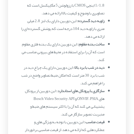
1/1.8 اینچی CMOS با رزولوشن 5 مگاپیکسل است که
تصاویری با وضوح و کیفیت بالا ارائه می دهد.
زاویه دید گسترده:
این دوربین دارای یک لنز 2.8 میلی
متری با زاویه دید 104 درجه است که پوشش گسترده ای را
ارائه می دهد.
ساخت بدنه مقاوم:
این دوربین دارای یک بدنه فلزی مقاوم
است که آن را برای استفاده در محیط های بیرونی مناسب می
کند.
دید در شب با برد بالا:
این دوربین دارای یک چراغ دید در
شب با برد 30 متر است که امکان ضبط تصاویر واضح در شب
را فراهم می کند.
سازگاری با پروتکل های استاندارد:
این دوربین از پروتکل
های ONVIF، PSIA و Bosch Video Security API
پشتیبانی می کند که آن را با اکثر سیستم های ضبط و
مدیریت تصویر سازگار می کند.
قیمت مناسب:
این دوربین با توجه به ویژگی های و
عملکردهایی که ارائه می دهد، از قیمت مناسبی برخوردار