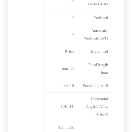
X
Focus (ABF)
√
Varifocal
Automatic
√
Varifocal (AVF)
P-iris
Iris control
Focal length
4.4 mm
from
10 mm
Focal length till
Horizontal
44° – 108°
Angle of View
(HAoV)
850nm IR