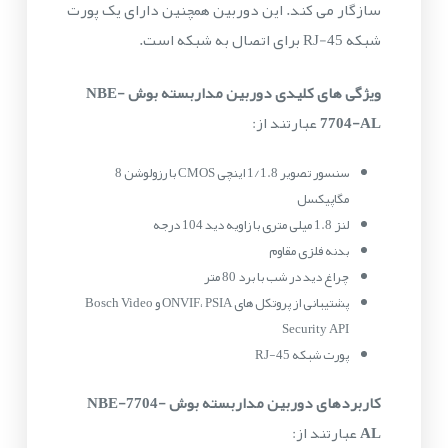
سازگار می کند. این دوربین همچنین دارای یک پورت
شبکه RJ-45 برای اتصال به شبکه است.
ویژگی های کلیدی دوربین مداربسته بوش NBE-
7704-AL
عبارتند از:
سنسور تصویر 1/1.8 اینچی CMOS با رزولوشن 8
مگاپیکسل
لنز 1.8 میلی متری با زاویه دید 104 درجه
بدنه فلزی مقاوم
چراغ دید در شب با برد 80 متر
پشتیبانی از پروتکل های ONVIF، PSIA و Bosch Video
Security API
پورت شبکه RJ-45
کاربردهای دوربین مداربسته بوش NBE-7704-
AL
عبارتند از: