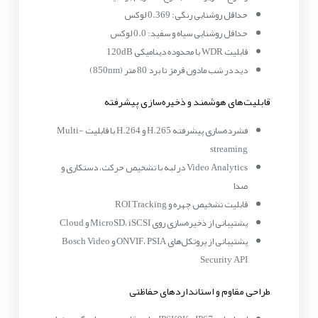
حداقل روشنایی رنگی: 0.369 لوکس
حداقل روشنایی سیاه و سفید: 0.0 لوکس
قابلیت WDR با محدوده دینامیکی 120dB
دید در شب مادون قرمز تا برد 80 متر (850nm)
قابلیت‌های هوشمند و ذخیره‌سازی پیشرفته
فشرده‌سازی پیشرفته H.265 و H.264 با قابلیت Multi-
streaming
Video Analytics در لبه با تشخیص حرکت، دستکاری و
صدا
قابلیت تشخیص چهره و ROI Tracking
پشتیبانی از ذخیره‌سازی روی MicroSD، iSCSI و Cloud
پشتیبانی از پروتکل‌های ONVIF، PSIA و Bosch Video
Security API
طراحی مقاوم و استانداردهای حفاظتی