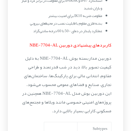
استاندارد IP67 و IP6K9K برای مقاومت در برابر گرد و غبار
و باران شدید
مقاومت ضربه IK10 برای امنیت بیشتر
بدنه فلزی مقاوم با قابلیت نصب در محیط‌های بیرونی
عملکرد پایدار در دمای -50 تا 60 درجه سانتی‌گراد
کاربردهای پیشنهادی دوربین NBE-7704-AL
دوربین مداربسته بوش NBE-7704-AL به دلیل
کیفیت تصویر بالا، دید در شب قدرتمند و طراحی
مقاوم، انتخابی عالی برای پارکینگ‌ها، ساختمان‌های
تجاری، صنایع و فضاهای عمومی محسوب می‌شود.
این دوربین بوش مدل NBE-7704-AL همچنین در
پروژه‌های امنیتی خصوصی مانند ویلاها و مجتمع‌های
مسکونی کارایی بسیار بالایی دارد.
Subtypes