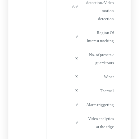
detection/Video
√
√/
motion
detection
Region Of
√
Interest tracking
No. of presets /
X
guard tours
X
Wiper
X
Thermal
√
Alarm triggering
Video analytics
√
at the edge