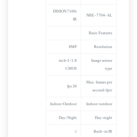
DINION 7100i
NBE-7704-AL
IR
Basic Features
8MP
Resolution
1/1.8‑inch
Image sensor
CMOS
type
Max. frames per
30 fps
second (fps)
Indoor/Outdoor
Indoor/outdoor
Day/Night
Day/night
√
Built-in IR