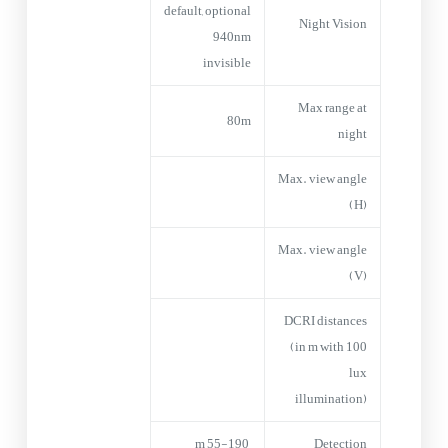
default, optional
Night Vision
940nm
invisible
Max range at
80m
night
Max. view angle
(H)
Max. view angle
(V)
DCRI distances
(in m with 100
lux
illumination)
55-190 m
Detection