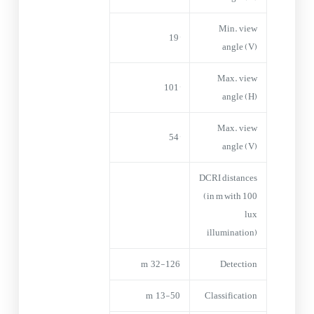
Min. view
19°
angle (V)
Max. view
101°
angle (H)
Max. view
54°
angle (V)
DCRI distances
(in m with 100
lux
illumination)
32-126 m
Detection
13-50 m
Classification