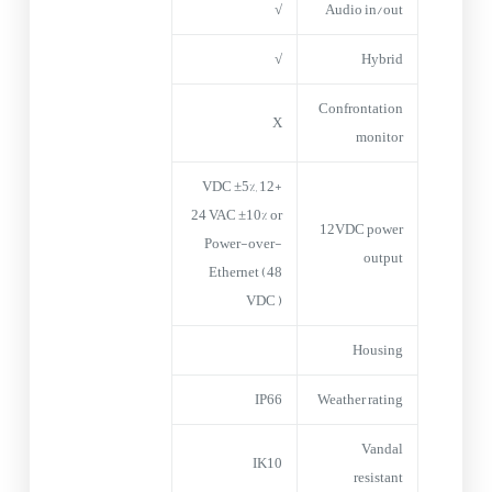
√
Audio in/out
√
Hybrid
Confrontation
X
monitor
+12 VDC ±5%,
24 VAC ±10% or
12VDC power
Power-over-
output
Ethernet (48
VDC )
Housing
IP66
Weather rating
Vandal
IK10
resistant