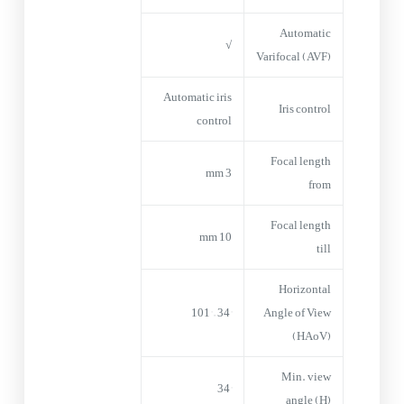
Automatic
√
Varifocal (AVF)
Automatic iris
Iris control
control
Focal length
3 mm
from
Focal length
10 mm
till
Horizontal
34° – 101°
Angle of View
(HAoV)
Min. view
34°
angle (H)