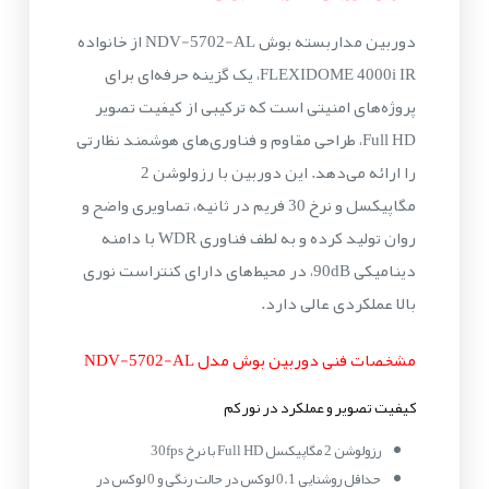
دوربین مداربسته بوش NDV-5702-AL از خانواده
FLEXIDOME 4000i IR، یک گزینه حرفه‌ای برای
پروژه‌های امنیتی است که ترکیبی از کیفیت تصویر
Full HD، طراحی مقاوم و فناوری‌های هوشمند نظارتی
را ارائه می‌دهد. این دوربین با رزولوشن 2
مگاپیکسل و نرخ 30 فریم در ثانیه، تصاویری واضح و
روان تولید کرده و به لطف فناوری WDR با دامنه
دینامیکی 90dB، در محیط‌های دارای کنتراست نوری
بالا عملکردی عالی دارد.
مشخصات فنی دوربین بوش مدل NDV-5702-AL
کیفیت تصویر و عملکرد در نور کم
رزولوشن 2 مگاپیکسل Full HD با نرخ 30fps
حداقل روشنایی 0.1 لوکس در حالت رنگی و 0 لوکس در