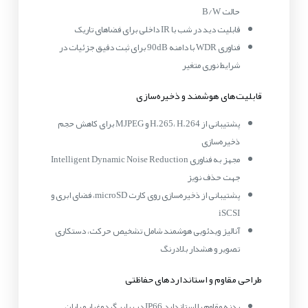
حالت B/W
قابلیت دید در شب با IR داخلی برای فضاهای تاریک
فناوری WDR با دامنه 90dB برای ثبت دقیق جزئیات در
شرایط نوری متغیر
قابلیت‌های هوشمند و ذخیره‌سازی
پشتیبانی از H.265، H.264 و MJPEG برای کاهش حجم
ذخیره‌سازی
مجهز به فناوری Intelligent Dynamic Noise Reduction
جهت حذف نویز
پشتیبانی از ذخیره‌سازی روی کارت microSD، فضای ابری و
iSCSI
آنالیز ویدئویی هوشمند شامل تشخیص حرکت، دستکاری
تصویر و هشدار بلادرنگ
طراحی مقاوم و استانداردهای حفاظتی
بدنه مقاوم با استاندارد IP66 در برابر گردوغبار و باران