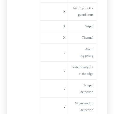
No. of presets /
X
guard tours
X
Wiper
X
Thermal
Alarm
√
triggering
Video analytics
√
at the edge
Tamper
√
detection
Video motion
√
detection