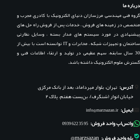
درباره ما
گروه فنی مهندسی مرزسازان دنیای الکترونیک با کادری مجرب و
متخصص در زمینه های فروش ، خدمات پس از فروش راه حل های
پیشنهادی در مورد سیستم های مدار بسته ، وسایل نظارتی
ساختمان و تجهیزات شبکه ، مخابرات و IT توانسته است با بیش از
30 سال سابقه، سهم عظیمی در تولید و ارتقاء اطلاعات فنی و
گسترش علوم الکترونیک داشته باشد.
آدرس:
تهران، بلوار میرداماد، بعد از بانک مرکزی
خیابان انوار (شنگرف)، بن‌بست هفتم، پلاک ۲
ایمیل:
info@marzsazan.ir
واتس‌اپ واحد فروش:
95 35 622 0939
marzsazan@
بله واحد فروش: