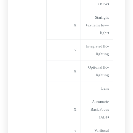
(B/W)
Starlight
X
(extreme low-
light)
Integrated IR-
√
lighting
Optional IR-
X
lighting
Lens
Automatic
X
Back Focus
(ABF)
√
Varifocal