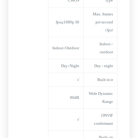
CMOS
type
Max. frames
30 fps@1080p
per second
(fps)
Indoor /
Indoor/Outdoor
outdoor
Day/Night
Day / night
√
Built in ir
Wide Dynamic
90dB
Range
ONVIF
√
conformant
Built-in