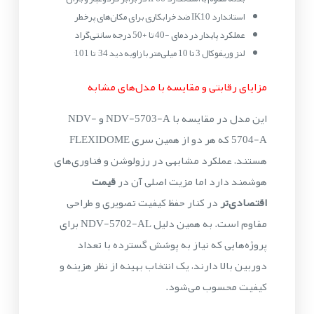
استاندارد IK10 ضد خرابکاری برای مکان‌های پرخطر
عملکرد پایدار در دمای -40 تا +50 درجه سانتی‌گراد
لنز وریفوکال 3 تا 10 میلی‌متر با زاویه دید 34° تا 101°
مزایای رقابتی و مقایسه با مدل‌های مشابه
این مدل در مقایسه با NDV-5703-A و NDV-
5704-A که هر دو از همین سری FLEXIDOME
هستند، عملکرد مشابهی در رزولوشن و فناوری‌های
هوشمند دارد اما مزیت اصلی آن در
قیمت
اقتصادی‌تر
در کنار حفظ کیفیت تصویری و طراحی
مقاوم است. به همین دلیل NDV-5702-AL برای
پروژه‌هایی که نیاز به پوشش گسترده با تعداد
دوربین بالا دارند، یک انتخاب بهینه از نظر هزینه و
کیفیت محسوب می‌شود.