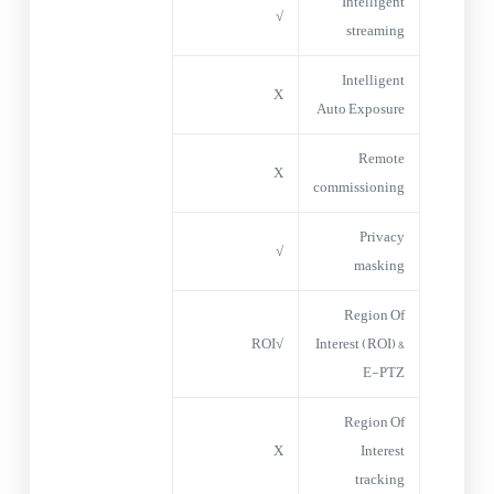
Intelligent
√
streaming
Intelligent
X
Auto Exposure
Remote
X
commissioning
Privacy
√
masking
Region Of
√ROI
Interest (ROI) &
E-PTZ
Region Of
X
Interest
tracking