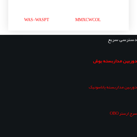
WAS-WASPT
MMXCWCOL
دسترسی سریع
دوربین مداربسته بوش
دوربین مداربسته پاناسونیک
سرج ارستر OBO