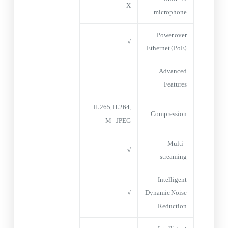
X
microphone
Power over
√
Ethernet (PoE)
Advanced
Features
H.265; H.264;
Compression
M- JPEG
Multi-
√
streaming
Intelligent
√
Dynamic Noise
Reduction