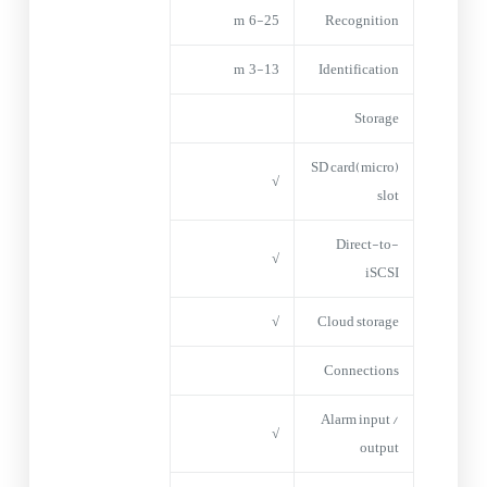
6-25 m
Recognition
3-13 m
Identification
Storage
(micro)SD card
√
slot
Direct-to-
√
iSCSI
√
Cloud storage
Connections
Alarm input /
√
output