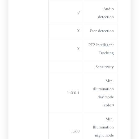
Audio
√
detection
X
Face detection
PTZ Intelligent
X
Tracking
Sensitivity
Min.
illumination
0.1 luX
day mode
(color)
Min.
Illumination
0 lux
night mode