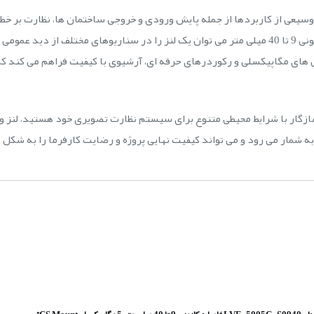
بوش LVF-5005C-S0940 برای طیف وسیعی از کاربردها از جمله پایش ورودی و خروجی ساختمان ها، نظ
فضاهای نیمه باز مناسب است. با تنظیم فاصله کانونی 9 تا 40 میلی متر می توان یک لنز را در سناریو
بین های مگاپیکسلی و رکوردرهای حرفه ای، آرشیوی با کیفیت فراهم می کند که
 شمار می رود و می تواند کیفیت نهایی پروژه و رضایت کارفرما را به شک