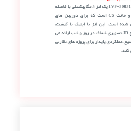
لنز وریفوکال بوش LVF-5005C-S0940 یک لنز 5 مگاپیکسلی با فاصله
کانونی 9 تا 40 میلی متر و مانت CS است که برای دوربین های
شده است. این لنز با اپتیک با کیفیت،
دیافراگم F1.5 تا F8 و اصلاح IR، تصویری شفاف در روز و شب ارائه می
ع، عملکردی پایدار برای پروژه های نظارتی
کند.