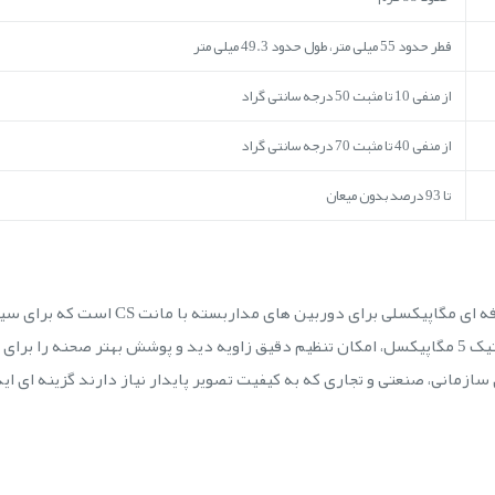
قطر حدود 55 میلی متر، طول حدود 49.3 میلی متر
از منفی 10 تا مثبت 50 درجه سانتی گراد
از منفی 40 تا مثبت 70 درجه سانتی گراد
تا 93 درصد بدون میعان
لنز وریفوکال بوش LVF-5005C-S0940 یک لنز حر
است. این لنز با فاصله کانونی 9 تا 40 میلی متر و اپتیک 5 مگاپیکسل، امکان تنظیم دقیق زاویه دید و
ازمانی، صنعتی و تجاری که به کیفیت تصویر پایدار نیاز دارند گزینه ای اید