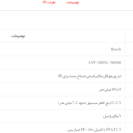
توضیحات
نظرات (0)
توضیحات
Bosch
LVF-5005C-S0940
لنز وریفوکال مگاپیکسلی اصلاح شده برای IR
9 تا 40 میلی متر
1/2.5 اینچ (قطر سنسور حدود 7.2 میلی متر)
5 مگاپیکسل
F1.5 تا F8 با کنترل DC-iris چهار پین