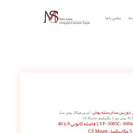
ما
تماس با ما
ز دوربین مداربسته بوش
/ لنز وریفوکال بوش مدل
لنز وریفوکال بوش مدل LVF-5005C-S0940 فاصله کانونی 9 تا 40
C