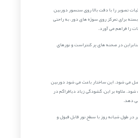
LVF-5005 با رزولوشن اپتیک 5 مگاپیکسل و طراحی مخصوص سنسورهای تا فرمت 1/2.5 اینچ، جزئیات تصویر را با دقت بالا روی سنسور دوربین
ط و زاویه دید بسته برای تمرکز روی سوژه های دور، به راحتی
بنابراین در صحنه های پر کنتراست و نورهای
وجی آیریس دوربین متصل می شود. این ساختار باعث می شود دوربین
 شود. علاوه بر این، گشودگی زیاد دیافراگم در
فیت در لنز دوربین مداربسته بوش LVF-5005C-S0940 باعث می شود تصویر در طول شبانه روز با سطح نور قابل قبول و