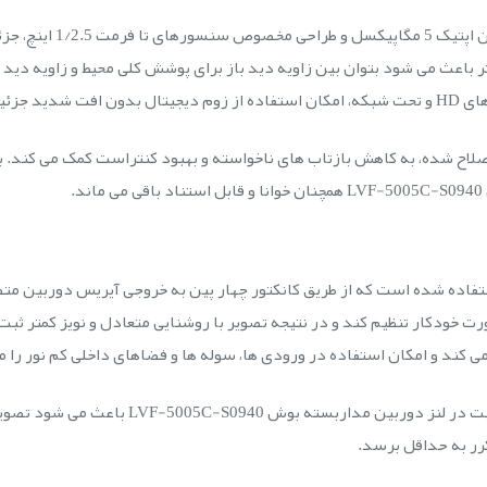
لنز وریفوکال بوش C-S0940
ند. فاصله کانونی متغیر 9 تا 40 میلی متر باعث می شود بتوان بین زاویه دید باز برای پوشش کلی محی
م می آورد.
 اصلاح شده، به کاهش بازتاب های ناخواسته و بهبود کنتراست کمک می کند. 
.
ین لنز از دیافراگم DC-iris با رنج F1.5 تا F8 استفاده شده است که از طریق کانکتور چهار پین به خر
رت خودکار تنظیم کند و در نتیجه تصویر با روشنایی متعادل و نویز کمتر ثبت
به طور کلی، ترکیب دیافراگم خودکار و اپتیک با کی
رر به حداقل برسد.