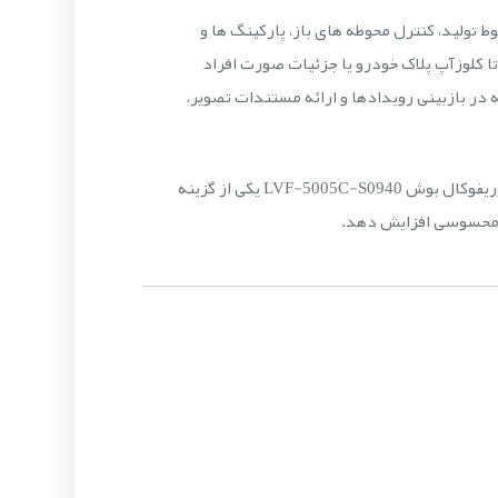
ارت بر خطوط تولید، کنترل محوطه های باز، پارکینگ ها و
های مختلف از دید عمومی تا کلوزآپ پلاک خودرو یا جزئیات صورت افراد
 در بازبینی رویدادها و ارائه مستندات تصویر،
در نتیجه، اگر به دنبال لنزی مگاپیکسلی، مقاوم و سازگار با شرایط محیطی متنوع برای سیستم نظارت تصویری خود هستید، لنز وریفوکال بوش LVF-5005C-S0940 یکی از گزینه
ل محسوسی افزایش دهد.