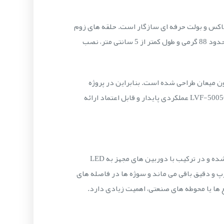
یف وسیعی از دوربین های باکس و بولت حرفه ای سازگار است. حلقه های زوم
و فوکوس دستی با طراحی محکم و روان، تنظیم دقیق کادر را در زمان نصب برای نصاب آسان می کند. علاوه بر این، بدنه سبک حدود 88 گرمی و طول کمتر از 5 سانتی متر، نصب
ی کارکرد در بازه دمایی تقریبی منفی 10 تا مثبت 50 درجه سانتی گراد و رطوبت تا 93 درصد بدون میعان طراحی شده است. بنابراین در پروژه
هایی که در معرض تغییرات دما و رطوبت هستند، مانند پارکینگ ها، محوطه های نیمه باز و سالن های تولید، لنز بوش LVF-5005C-S0940 عملکردی پایدار و قابل اعتماد ارائه
یکی از ویژگی های مهم این محصول، اصلاح IR است. لنز وریفوکال بوش LVF-5005C-S0940 برای کار با نور مادون قرمز بهینه شده و در ترکیب با دوربین های مجهز به LED
 و دقیق باقی می ماند و سوژه ها در فاصله های
ها یا محوطه های صنعتی، اهمیت زیادی دارد.