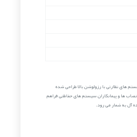
فه ای مگاپیکسلی برای دوربین های مداربسته با مانت CS است که برای سیستم های نظارتی با رزولوشن بالا طراحی شده
 پوشش بهتر صحنه را برای نصاب ها و پیمانکاران سیستم های حفاظتی فراهم
ه آل به شمار می رود.