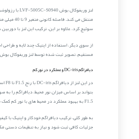
منتقل می ک
سوئیچ کرد. علاوه بر این، ترکیب این لنز با دوربین های HD و تحت شبکه، امکان استفاده از زوم دیجیتال بدون افت شدید جزئیات را فراه
از سوی دیگر، استفاده از اپتیک چند لایه و طراحی
مستقیم، تصویر ثبت شده توسط لنز وریفوکال بوش LVF-5005C-S0940 همچنان خوانا و قابل استناد باقی می ماند
دیافراگم DC-iris و عملکرد در نور کم
در ا
بتواند بر اساس میزان نور محیط، دیافراگم را به صو
F1.5 به بهبود عملکرد در محیط های با نور کم کمک می کند و امکان استفاده در ورودی ها، سوله ها و فضاهای داخلی کم نور را می دهد.
جزئیات کافی ثبت شود و نیاز به تنظیمات دستی مک