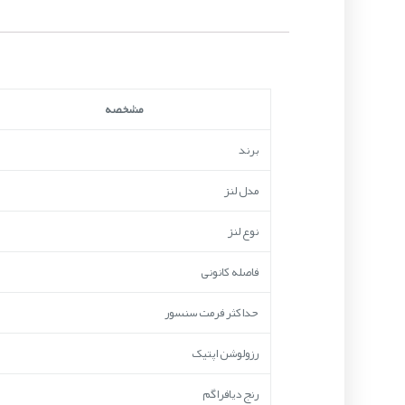
مشخصه
برند
مدل لنز
نوع لنز
فاصله کانونی
حداکثر فرمت سنسور
رزولوشن اپتیک
رنج دیافراگم