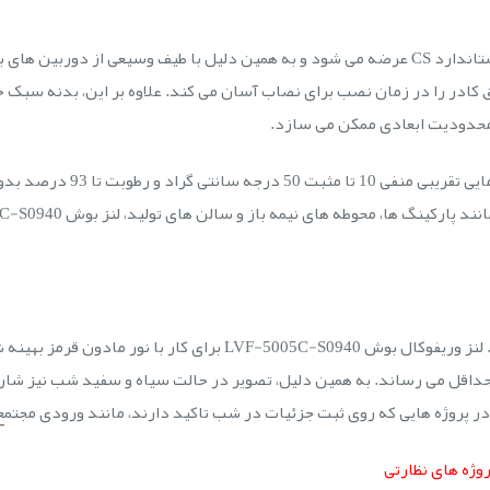
لنز وریفوکال بوش LVF-5005C-S0940 با مانت استاندارد CS عرضه می شود و به همین دلیل با ط
ن محدودیت ابعادی ممکن می سازد.
از نظر شرایط محیطی، این لنز برا
حداقل می رساند. به همین دلیل، تصویر در حالت سیاه و سفید شب نیز شارپ
پروژه هایی که روی ثبت جزئیات در شب تاکید دارند، مانند ورودی مجتمع 