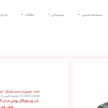
سیستم امنیتی
پشتیبانی
مقالات
درباره 
خانه
تجهیزات تحت شبکه
لن
/
/
LVF-5005C-S0940 فاصله کانونی 9 تا 40 میلی متر 5 مگاپیکسل CS Mount
میلی متر 5 مگاپیکسل S Mount