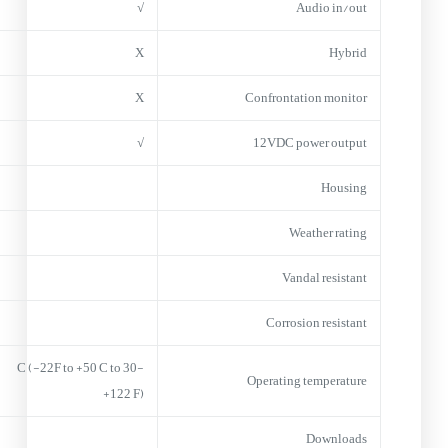
√
Audio in/out
X
Hybrid
X
Confrontation monitor
√
12VDC power output
Housing
Weather rating
Vandal resistant
Corrosion resistant
-30 C (-22F to +50 C to
Operating temperature
+122 F)
Downloads