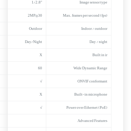
1/2.8″
Image sensor type
30@2MP
Max. frames per second (fps)
Outdoor
Indoor / outdoor
Day/Night
Day / night
X
Built in ir
60
Wide Dynamic Range
√
ONVIF conformant
X
Built-in microphone
√
Power over Ethernet (PoE)
Advanced Features