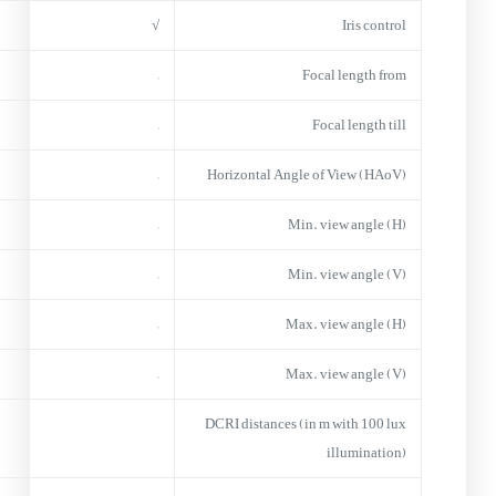
√
Iris control
–
Focal length from
–
Focal length till
–
Horizontal Angle of View (HAoV)
–
Min. view angle (H)
–
Min. view angle (V)
–
Max. view angle (H)
–
Max. view angle (V)
DCRI distances (in m with 100 lux
illumination)