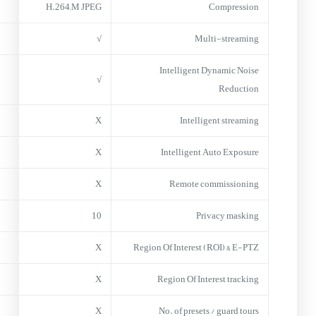
H.264;M JPEG
Compression
√
Multi-streaming
Intelligent Dynamic Noise
√
Reduction
X
Intelligent streaming
X
Intelligent Auto Exposure
X
Remote commissioning
10
Privacy masking
X
Region Of Interest (ROI) & E-PTZ
X
Region Of Interest tracking
X
No. of presets / guard tours