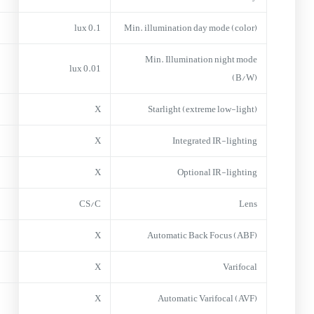
0.1 lux
Min. illumination day mode (color)
Min. Illumination night mode
0.01 lux
(B/W)
X
Starlight (extreme low-light)
X
Integrated IR-lighting
X
Optional IR-lighting
CS/C
Lens
X
Automatic Back Focus (ABF)
X
Varifocal
X
Automatic Varifocal (AVF)