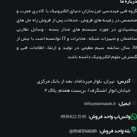
درباره ما
گروه فنی مهندسی مرزسازان دنیای الکترونیک با کادری مجرب و
متخصص در زمینه های فروش ، خدمات پس از فروش راه حل های
پیشنهادی در مورد سیستم های مدار بسته ، وسایل نظارتی
ساختمان و تجهیزات شبکه ، مخابرات و IT توانسته است با بیش از
30 سال سابقه، سهم عظیمی در تولید و ارتقاء اطلاعات فنی و
گسترش علوم الکترونیک داشته باشد.
آدرس:
تهران، بلوار میرداماد، بعد از بانک مرکزی
خیابان انوار (شنگرف)، بن‌بست هفتم، پلاک ۲
ایمیل:
info@marzsazan.ir
واتس‌اپ واحد فروش:
95 35 622 0939
marzsazan@
بله واحد فروش: