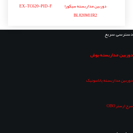
دوربین مداربسته سیکورا
EX-TC620-PID-F
BL820M1IR2
دسترسی سریع
دوربین مداربسته بوش
دوربین مداربسته پاناسونیک
سرج ارستر OBO