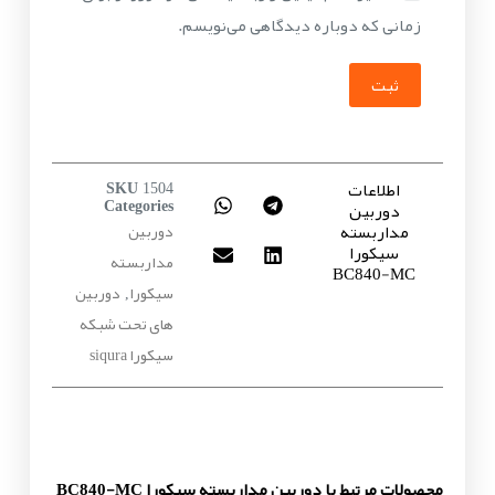
زمانی که دوباره دیدگاهی می‌نویسم.
ثبت
اطلاعات
SKU
1504
دوربین
Categories
مداربسته
دوربین
سیکورا
مداربسته
BC840-MC
سیکورا
دوربین
,
های تحت شبکه
سیکورا siqura
محصولات مرتبط با دوربین مداربسته سیکورا BC840-MC