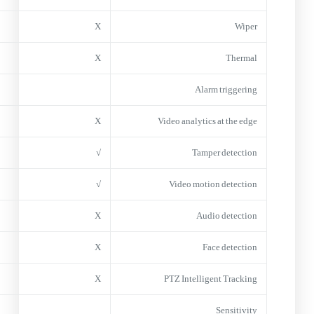
X
Wiper
X
Thermal
Alarm triggering
X
Video analytics at the edge
√
Tamper detection
√
Video motion detection
X
Audio detection
X
Face detection
X
PTZ Intelligent Tracking
Sensitivity