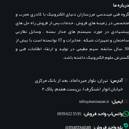
درباره ما
گروه فنی مهندسی مرزسازان دنیای الکترونیک با کادری مجرب و
متخصص در زمینه های فروش ، خدمات پس از فروش راه حل های
پیشنهادی در مورد سیستم های مدار بسته ، وسایل نظارتی
ساختمان و تجهیزات شبکه ، مخابرات و IT توانسته است با بیش از
30 سال سابقه، سهم عظیمی در تولید و ارتقاء اطلاعات فنی و
گسترش علوم الکترونیک داشته باشد.
آدرس:
تهران، بلوار میرداماد، بعد از بانک مرکزی
خیابان انوار (شنگرف)، بن‌بست هفتم، پلاک ۲
ایمیل:
info@marzsazan.ir
واتس‌اپ واحد فروش:
95 35 622 0939
marzsazan@
بله واحد فروش: