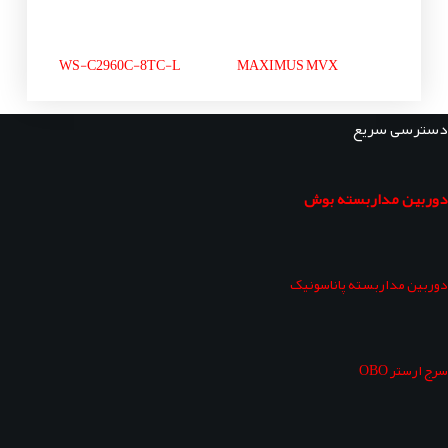
WS-C2960C-8TC-L
MAXIMUS MVX
دسترسی سریع
دوربین مداربسته بوش
دوربین مداربسته پاناسونیک
سرج ارستر OBO