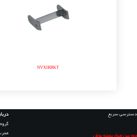
NVXIRBKT
دسترسی سریع
دربار
گروه
مجرب
دوربین مداربسته بوش