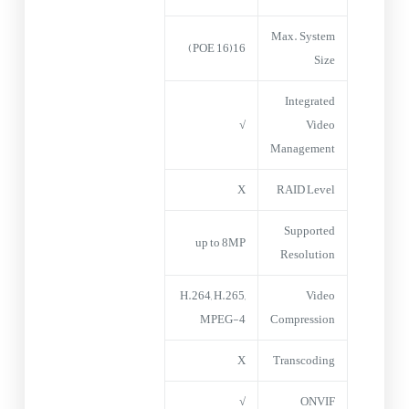
Max. System
16(16 POE)
Size
Integrated
√
Video
Management
X
RAID Level
Supported
up to 8MP
Resolution
H.264, H.265,
Video
MPEG-4
Compression
X
Transcoding
√
ONVIF