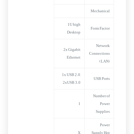
Mechanical
1U high
Form Factor
Desktop
Network
2x Gigabit
Connections
Ethernet
(LAN)
1x USB 2.0,
USB Ports
2xUSB 3.0
Number of
1
Power
Supplies
Power
X
Supply Hot