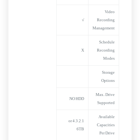
Video
√
Recording
Management
Schedule
X
Recording
Modes
Storage
Options
Max. Drive
NO HDD
Supported
Available
1, 2, 3, 4 or
Capacities
6TB
Per Drive