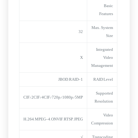
Basic
Features
Max. System
32
Size
Integrated
X
Video
Management
JBOD, RAID-1
RAID Level
Supported
CIF/2CIF/4CIF/720p/1080p/5MP
Resolution
Video
H.264, MPEG-4, ONVIF, RTSP, JPEG
Compression
√
Transcoding