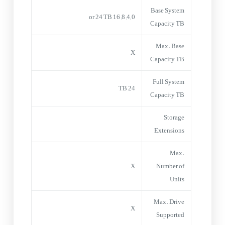
Base System
0 ,4, 8, 16 or 24 TB
Capacity TB
Max. Base
X
Capacity TB
Full System
24 TB
Capacity TB
Storage
Extensions
Max.
X
Number of
Units
Max. Drive
X
Supported