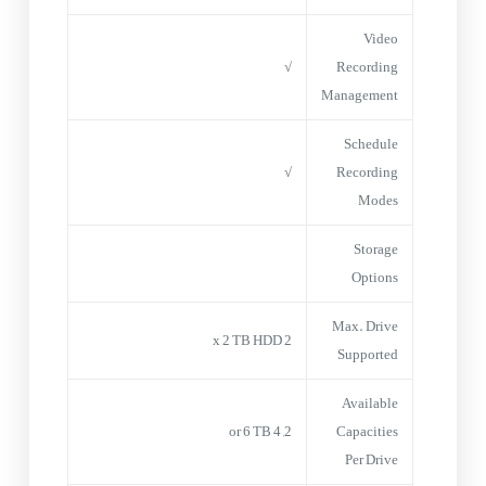
Video
√
Recording
Management
Schedule
√
Recording
Modes
Storage
Options
Max. Drive
2 x 2 TB HDD
Supported
Available
2, 4 or 6 TB
Capacities
Per Drive