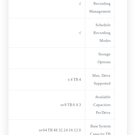
√
Recording
Management
Schedule
√
Recording
Modes
Storage
Options
Max. Drive
4 x 4 TB
Supported
Available
3, 4, 6 or 8 TB
Capacities
Per Drive
Base System
0, 12, 16, 24, 32, 48 or 64 TB
Capacity TB