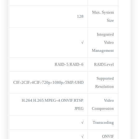
Max. System
128
Size
Integrated
√
Video
Management
RAID-5, RAID-6
RAID Level
Supported
CIF/2CIF/4CIF/720p/1080p/5MP/UHD
Resolution
H.264, H.265, MPEG-4, ONVIF, RTSP,
Video
JPEG
Compression
√
Transcoding
√
ONVIF