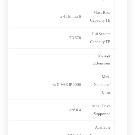
Max. Base
6 x 4 TB max
Capacity TB
Full System
576 TB
Capacity TB
Storage
Extensions
Max.
4x DIVAR IP 6000
Number of
Units
Max. Drive
4, 6 or 8
Supported
Available