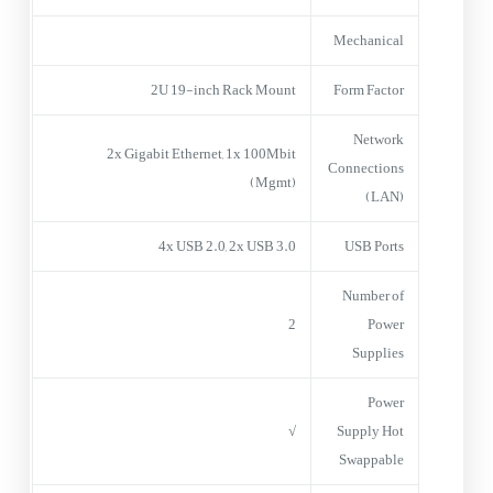
Mechanical
2U 19-inch Rack Mount
Form Factor
Network
2x Gigabit Ethernet, 1x 100Mbit
Connections
(Mgmt)
(LAN)
4x USB 2.0, 2x USB 3.0
USB Ports
Number of
2
Power
Supplies
Power
√
Supply Hot
Swappable