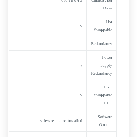
3, 4, 6 or 8 TB
Capacity per
Drive
Hot
√
Swappable
Redundancy
Power
√
Supply
Redundancy
Hot-
√
Swappable
HDD
Software
software not pre-installed
Options