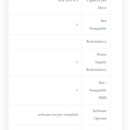
3, 4, 6 or 8 TB
Capacity per
Drive
Hot
√
Swappable
Redundancy
Power
√
Supply
Redundancy
Hot-
√
Swappable
HDD
Software
software not pre-installed
Options