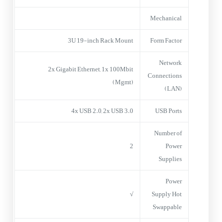
Mechanical
3U 19-inch Rack Mount
Form Factor
Network
2x Gigabit Ethernet, 1x 100Mbit
Connections
(Mgmt)
(LAN)
4x USB 2.0, 2x USB 3.0
USB Ports
Number of
2
Power
Supplies
Power
√
Supply Hot
Swappable