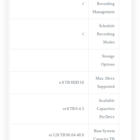
√
Recording
Management
Schedule
√
Recording
Modes
Storage
Options
Max. Drive
16 x 8 TB HDD
Supported
Available
3, 4, 6 or 8 TB
Capacities
Per Drive
Base System
0, 48, 64, 96 or 128 TB
Capacity TB