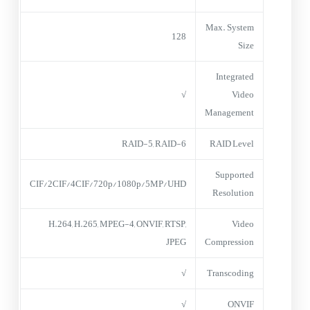
Max. System
128
Size
Integrated
√
Video
Management
RAID-5, RAID-6
RAID Level
Supported
CIF/2CIF/4CIF/720p/1080p/5MP/UHD
Resolution
H.264, H.265, MPEG-4, ONVIF, RTSP,
Video
JPEG
Compression
√
Transcoding
√
ONVIF