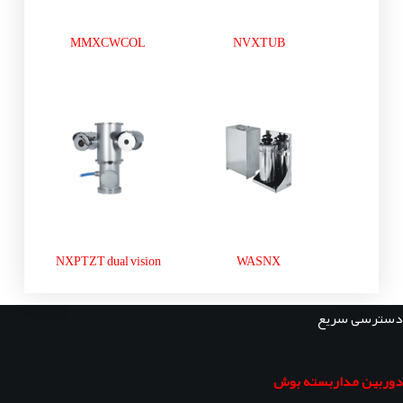
MMXCWCOL
NVXTUB
NXPTZT dual vision
WASNX
دسترسی سریع
دوربین مداربسته بوش