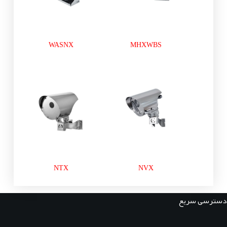
WASNX
MHXWBS
NTX
NVX
دسترسی سریع