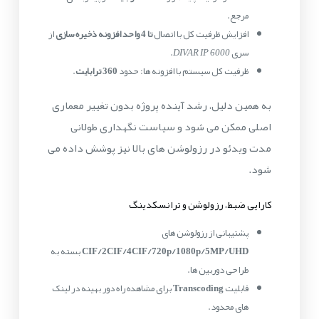
مرجع.
افزایش ظرفیت کل با اتصال
تا 4 واحد افزونه ذخیره سازی
از
سری
DIVAR IP 6000
.
ظرفیت کل سیستم با افزونه ها: حدود
360 ترابایت
.
به همین دلیل، رشد آینده پروژه بدون تغییر معماری
اصلی ممکن می شود و سیاست نگهداری طولانی
مدت ویدئو در رزولوشن های بالا نیز پوشش داده می
شود.
کارایی ضبط، رزولوشن و ترانسکدینگ
پشتیبانی از رزولوشن های
CIF/2CIF/4CIF/720p/1080p/5MP/UHD
بسته به
طراحی دوربین ها.
قابلیت
Transcoding
برای مشاهده راه دور بهینه در لینک
های محدود.