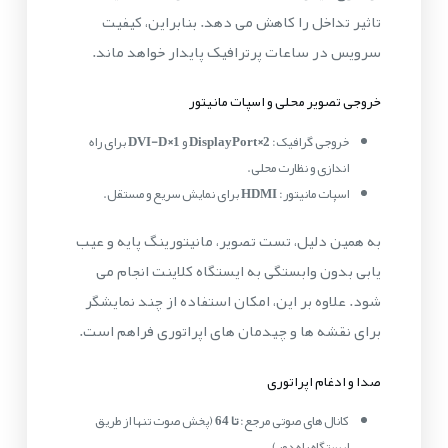
تاثیر تداخل را کاهش می دهد. بنابراین، کیفیت
سرویس در ساعات پرترافیک پایدار خواهد ماند.
خروجی تصویر محلی و اسپات مانیتور
خروجی گرافیک:
2×DisplayPort
و
1×DVI-D
برای راه
اندازی و نظارت محلی.
اسپات مانیتور:
HDMI
برای نمایش سریع و مستقل.
به همین دلیل، تست تصویر، مانیتورینگ پایه و عیب
یابی بدون وابستگی به ایستگاه کلاینت انجام می
شود. علاوه بر این، امکان استفاده از چند نمایشگر
برای نقشه ها و چیدمان های اپراتوری فراهم است.
صدا و ادغام اپراتوری
کانال های صوتی مرجع:
تا 64
(پخش صوت تنها از طریق
ایستگاه راه دور).