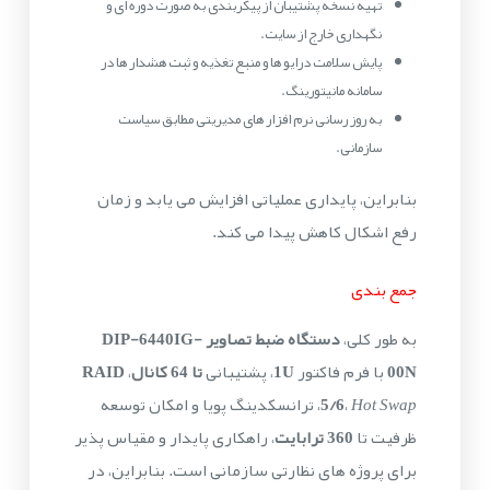
تهیه نسخه پشتیبان از پیکربندی به صورت دوره ای و
نگهداری خارج از سایت.
پایش سلامت درایو ها و منبع تغذیه و ثبت هشدار ها در
سامانه مانیتورینگ.
به روز رسانی نرم افزار های مدیریتی مطابق سیاست
سازمانی.
بنابراین، پایداری عملیاتی افزایش می یابد و زمان
رفع اشکال کاهش پیدا می کند.
جمع بندی
به طور کلی،
دستگاه ضبط تصاویر DIP-6440IG-
00N
با فرم فاکتور
1U
، پشتیبانی
تا 64 کانال
،
RAID
Hot Swap
،
5/6
، ترانسکدینگ پویا و امکان توسعه
ظرفیت تا
360 ترابایت
، راهکاری پایدار و مقیاس پذیر
برای پروژه های نظارتی سازمانی است. بنابراین، در