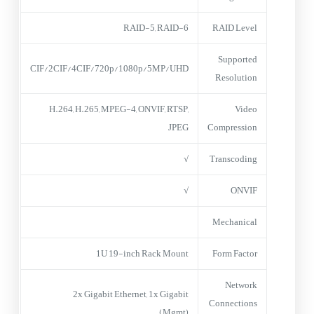
RAID-5, RAID-6
RAID Level
Supported
CIF/2CIF/4CIF/720p/1080p/5MP/UHD
Resolution
H.264, H.265, MPEG-4, ONVIF, RTSP,
Video
JPEG
Compression
√
Transcoding
√
ONVIF
Mechanical
1U 19-inch Rack Mount
Form Factor
Network
2x Gigabit Ethernet, 1x Gigabit
Connections
(Mgmt)