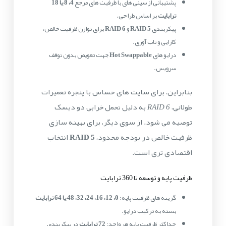
پشتیبانی از سینی های با ظرفیت های مرجع
4، 8 یا 18
ترابایت
بر اساس طراحی.
پیکربندی
RAID 5
و
RAID 6
برای توازن ظرفیت خالص،
کارایی و تاب آوری.
درایو های
Hot Swappable
جهت تعویض بدون توقف
سرویس.
بنابراین، برای سایت های حساس با پنجره تعمیرات
طولانی،
RAID 6
به دلیل تحمل خرابی دو دیسک
توصیه می شود. از سوی دیگر، برای بهینه سازی
ظرفیت خالص در بودجه محدود،
RAID 5
انتخاب
اقتصادی تری است.
ظرفیت پایه و توسعه تا 360 ترابایت
گزینه های ظرفیت پایه:
0، 12، 16، 24، 32، 48 یا 64 ترابایت
بسته به ترکیب درایو.
حداکثر ظرفیت پایه هر واحد:
72 ترابایت
در پیکربندی