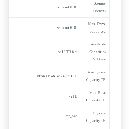
Storage
without HDD
Options
Max. Drive
without HDD
Supported
Available
4, 8, or 18 TB
Capacities
Per Drive
Base System
0, 12, 16, 24, 32, 48 or 64 TB
Capacity TB
Max. Base
72TB
Capacity TB
Full System
360 TB
Capacity TB