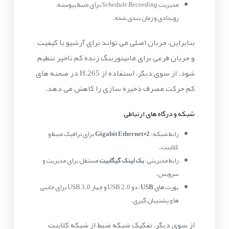
مدیریت
Schedule Recording
برای ضبط پیوسته،
رویدادی و زمان بندی شده.
بنابراین، جریان اصلی می تواند برای آرشیو با کیفیت
و جریان فرعی برای مانیتورینگ زنده کم تاخیر تنظیم
شود. از سوی دیگر، استفاده از H.265 در صحنه های
کم حرکت مصرف ذخیره سازی را کاهش می دهد.
شبکه و درگاه های ارتباطی
رابط شبکه:
2×Gigabit Ethernet
برای ترافیک ضبط و
کلاینت.
رابط مدیریتی:
یک لینک گیگابیت
مستقل برای مدیریت و
سرویس.
پورت های
USB
: دو USB 2.0 و چهار USB 3.0 برای جانبی
ها و پشتیبان گیری.
از سوی دیگر، تفکیک شبکه ضبط از شبکه کلاینت