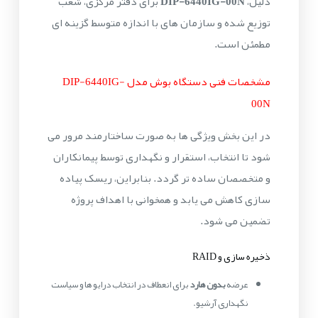
دلیل،
DIP-6440IG-00N
برای دفتر مرکزی، شعب
توزیع شده و سازمان های با اندازه متوسط گزینه ای
مطمئن است.
مشخصات فنی دستگاه بوش مدل DIP-6440IG-
00N
در این بخش ویژگی ها به صورت ساختارمند مرور می
شود تا انتخاب، استقرار و نگهداری توسط پیمانکاران
و متخصصان ساده تر گردد. بنابراین، ریسک پیاده
سازی کاهش می یابد و همخوانی با اهداف پروژه
تضمین می شود.
ذخیره سازی و RAID
عرضه
بدون هارد
برای انعطاف در انتخاب درایو ها و سیاست
نگهداری آرشیو.