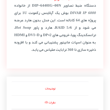
دستگاه ضبط تصاویر DIP-6440IG-00N
از خانواده
DIVAR IP 6000
بوش یک آپلاینس رکمونت
1U
برای
پروژه های 64 کاناله است. این مدل بدون هارد عرضه
می شود و از
RAID 5/6
، هارد و پاور
Hot Swap
،
ترانسکدینگ پویا، خروجی های
2×DP
و
DVI-D
و
HDMI
به عنوان اسپات مانیتور پشتیبانی می کند و با افزونه
ذخیره سازی تا
360 ترابایت
مقیاس می یابد.
توضیحات
نظرات (0)