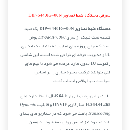
معرفی دستگاه ضبط تصاویر DIP-6440IG-00N
دستگاه ضبط تصاویر DIP-6440IG-00N
یک ضبط
کننده تحت شبکه از سری
DIVAR IP 6000
بوش
است که برای پروژه های میان رده با نیاز به پایداری
بالا و مدیریت حرفه ای طراحی شده است. این شاسی
رکمونت
1U
بدون هارد عرضه می شود تا تیم های
فنی بتوانند ترکیب ذخیره سازی را بر اساس
سیاست ضبط واقعی انتخاب کنند.
علاوه بر این، پشتیبانی از
تا 64 کانال
، استاندارد های
H.264/H.265
، سازگاری
ONVIF
و قابلیت
Dynamic
Transcoding
باعث می شود که در سناریو های پهنای
باند محدود نیز نمایش روان حفظ شود. به همین