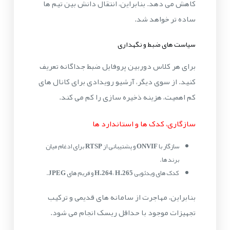
کاهش می دهد. بنابراین، انتقال دانش بین تیم ها
ساده تر خواهد شد.
سیاست های ضبط و نگهداری
برای هر کلاس دوربین پروفایل ضبط جداگانه تعریف
کنید. از سوی دیگر، آرشیو رویدادی برای کانال های
کم اهمیت، هزینه ذخیره سازی را کم می کند.
سازگاری، کدک ها و استاندارد ها
سازگار با
ONVIF
و پشتیبانی از
RTSP
برای ادغام میان
برند ها.
کدک های ویدئویی
H.265
،
H.264
و فریم های
JPEG
.
بنابراین، مهاجرت از سامانه های قدیمی و ترکیب
تجهیزات موجود با حداقل ریسک انجام می شود.