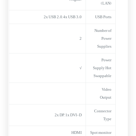
(LAN)
2x USB 2.0, 4x USB 3.0
USB Ports
Number of
2
Power
Supplies
Power
√
Supply Hot
Swappable
Video
Output
Connector
2x DP, 1x DVI-D
Type
HDMI
Spot monitor