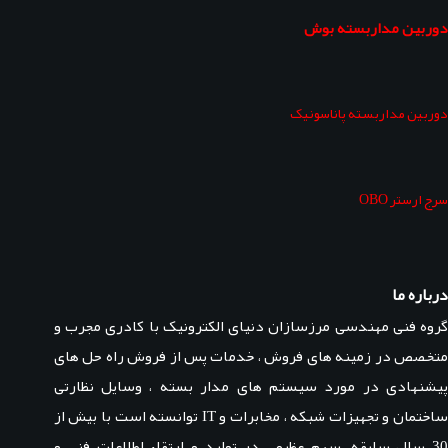
دوربین مداربسته بوش
دوربین مداربسته پاناسونیک
سرج ارستر OBO
درباره ما
گروه فنی مهندسی مرزسازان دنیای الکترونیک با کادری مجرب و
متخصص در زمینه های فروش ، خدمات پس از فروش راه حل های
پیشنهادی در مورد سیستم های مدار بسته ، وسایل نظارتی
ساختمان و تجهیزات شبکه ، مخابرات و IT توانسته است با بیش از
30 سال سابقه، سهم عظیمی در تولید و ارتقاء اطلاعات فنی و