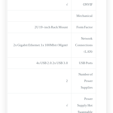
√
ONVIF
Mechanical
2U 19-inch Rack Mount
Form Factor
Network
2x Gigabit Ethernet, 1x 100Mbit (Mgmt)
Connections
(LAN)
4x USB 2.0, 2x USB 3.0
USB Ports
Number of
2
Power
Supplies
Power
√
Supply Hot
Swappable