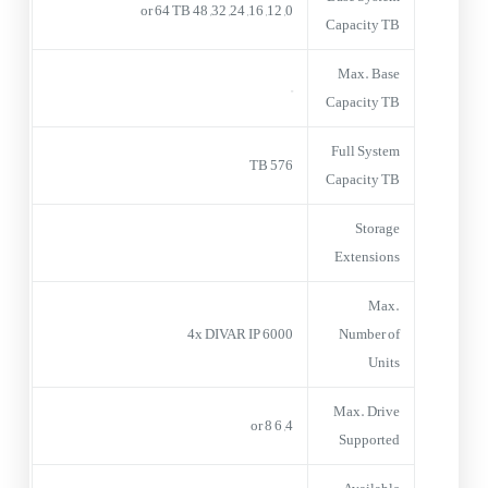
0, 12, 16, 24, 32, 48 or 64 TB
Capacity TB
Max. Base
–
Capacity TB
Full System
576 TB
Capacity TB
Storage
Extensions
Max.
4x DIVAR IP 6000
Number of
Units
Max. Drive
4, 6 or 8
Supported