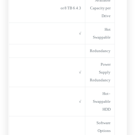
Available
3, 4, 6 or 8 TB
Capacity per
Drive
Hot
√
Swappable
Redundancy
Power
√
Supply
Redundancy
Hot-
√
Swappable
HDD
Software
Options