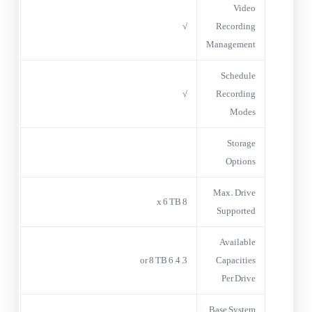
Video
√
Recording
Management
Schedule
√
Recording
Modes
Storage
Options
Max. Drive
8 x 6 TB
Supported
Available
3, 4, 6 or 8 TB
Capacities
Per Drive
Base System