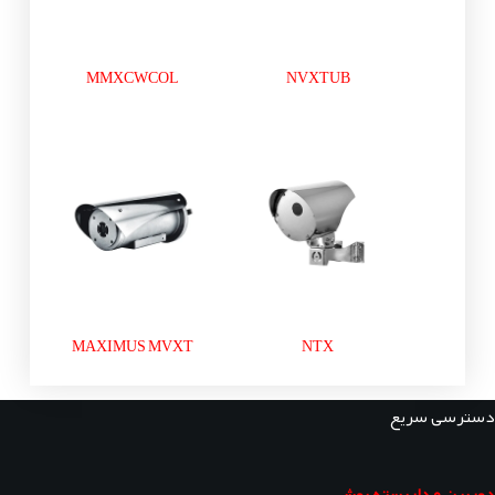
MMXCWCOL
NVXTUB
MAXIMUS MVXT
NTX
دسترسی سریع
دوربین مداربسته بوش