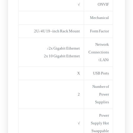
√
ONVIF
Mechanical
2U/4U 19-inch Rack Mount
Form Factor
Network
2x Gigabit Ethernet/
Connections
2x 10 Gigabit Ethernet
(LAN)
X
USB Ports
Number of
2
Power
Supplies
Power
√
Supply Hot
Swappable