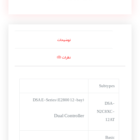
توضیحات
نظرات (0)
Subtypes
DSA E-Series (E2800 12-bay)
DSA-
N2C8XC-
Dual Controller
12AT
Basic