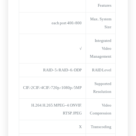
Features
Max. System
800/each port 400
Size
Integrated
√
Video
Management
RAID-5/RAID-6/DDP
RAID Level
Supported
CIF/2CIF/4CIF/720p/1080p/5MP
Resolution
H.264, H.265, MPEG-4, ONVIF,
Video
RTSP, JPEG
Compression
X
Transcoding