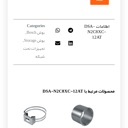
اطلاعات DSA-
Categories
N2C8XC-
بوش Bosch
,
12AT
بوش Storage
,
تجهیزات تحت
شبکه
محصولات مرتبط با DSA-N2C8XC-12AT