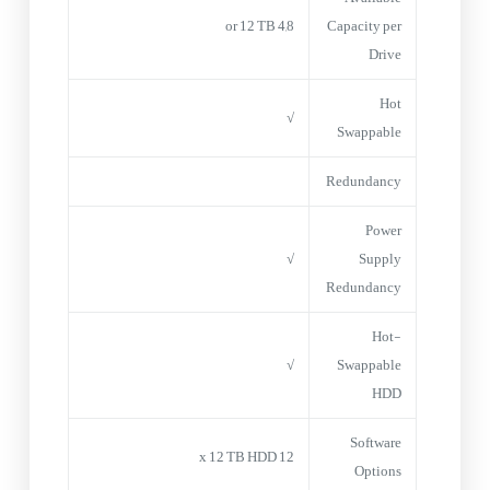
4,8 or 12 TB
Capacity per
Drive
Hot
√
Swappable
Redundancy
Power
√
Supply
Redundancy
Hot-
√
Swappable
HDD
Software
12 x 12 TB HDD
Options