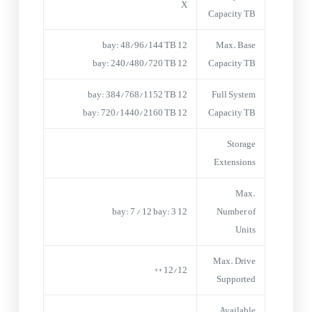
X
Capacity TB
12 bay: 48/96/144 TB
Max. Base
12 bay: 240/480/720 TB
Capacity TB
12 bay: 384/768/1152 TB
Full System
12 bay: 720/1440/2160 TB
Capacity TB
Storage
Extensions
Max.
12 bay: 7 / 12 bay: 3
Number of
Units
Max. Drive
12/12 **
Supported
Available