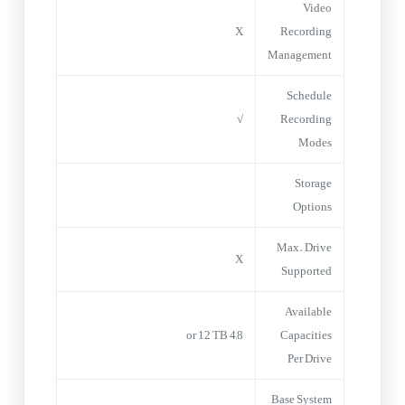
Video
X
Recording
Management
Schedule
√
Recording
Modes
Storage
Options
Max. Drive
X
Supported
Available
4,8 or 12 TB
Capacities
Per Drive
Base System