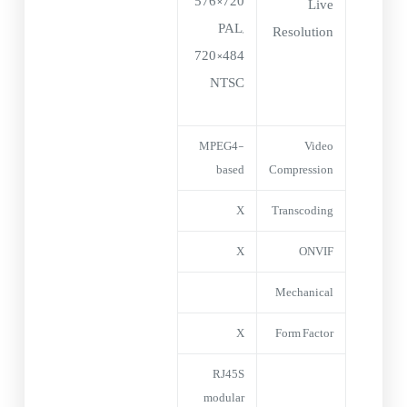
720×576
Live
PAL,
Resolution
720×484
NTSC
MPEG4-
Video
based
Compression
X
Transcoding
X
ONVIF
Mechanical
X
Form Factor
RJ45S
modular