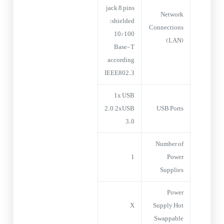
jack 8 pins
Network
shielded:
Connections
10/100
(LAN)
Base-T
according
IEEE802.3
1x USB
2.0, 2xUSB
USB Ports
3.0
Number of
1
Power
Supplies
Power
X
Supply Hot
Swappable