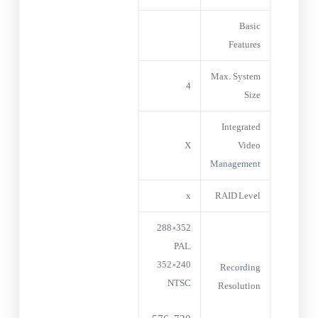
Basic
Features
Max. System
4
Size
Integrated
X
Video
Management
x
RAID Level
352×288
PAL,
352×240
Recording
NTSC
Resolution