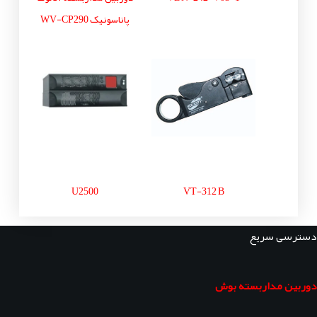
پاناسونیک WV-CP290
U2500
VT-312 B
دسترسی سریع
دوربین مداربسته بوش