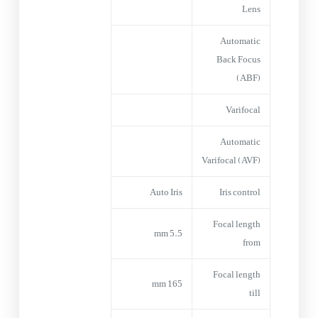
Lens
Automatic
Back Focus
(ABF)
Varifocal
Automatic
Varifocal (AVF)
Auto Iris
Iris control
Focal length
5.5 mm
from
Focal length
165 mm
till