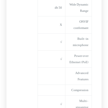
Wide Dynamic
50 db
Range
ONVIF
X
conformant
Built-in
√
microphone
Power over
√
Ethernet (PoE)
Advanced
Features
Compression
Multi-
√
streaming