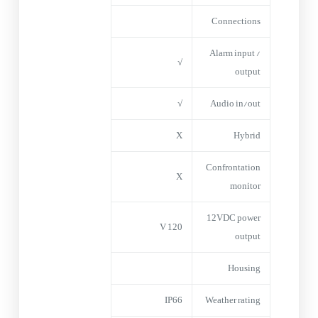
Connections
Alarm input /
√
output
√
Audio in/out
X
Hybrid
Confrontation
X
monitor
12VDC power
120 V
output
Housing
IP66
Weather rating