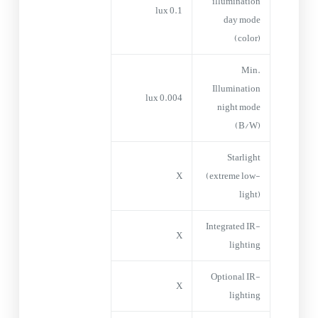
illumination
0.1 lux
day mode
(color)
Min.
Illumination
0.004 lux
night mode
(B/W)
Starlight
X
(extreme low-
light)
Integrated IR-
X
lighting
Optional IR-
X
lighting