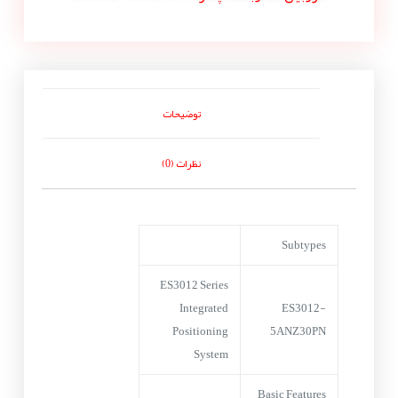
توضیحات
نظرات (0)
Subtypes
ES3012 Series
Integrated
ES3012-
Positioning
5ANZ30PN
System
Basic Features