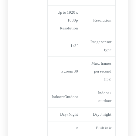
Up to 1920 x
1080p
Resolution
Resolution
Image sensor
1/3″
type
Max. frames
30 x zoom
per second
(fps)
Indoor /
Indoor/Outdoor
outdoor
Day/Night
Day / night
√
Built in ir