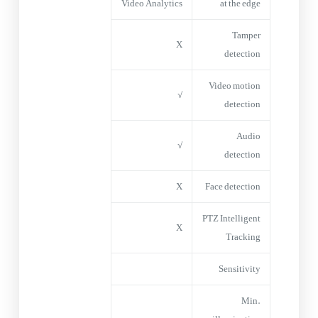
Video Analytics
at the edge
Tamper
X
detection
Video motion
√
detection
Audio
√
detection
X
Face detection
PTZ Intelligent
X
Tracking
Sensitivity
Min.