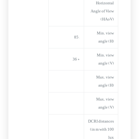
Horizontal
Angle of View
(HAoV)
Min. view
–85°
angle (H)
Min. view
+36°
angle (V)
Max. view
angle (H)
Max. view
angle (V)
DCRI distances
(in m with 100
lux