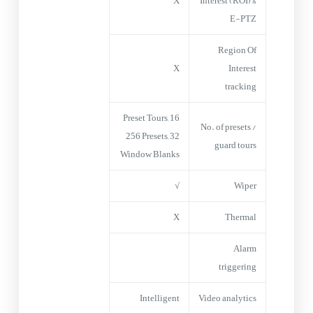
X
Interest (ROI) &
E-PTZ
Region Of
X
Interest
tracking
16 Preset Tours,
No. of presets /
256 Presets, 32
guard tours
Window Blanks
√
Wiper
X
Thermal
Alarm
triggering
Intelligent
Video analytics