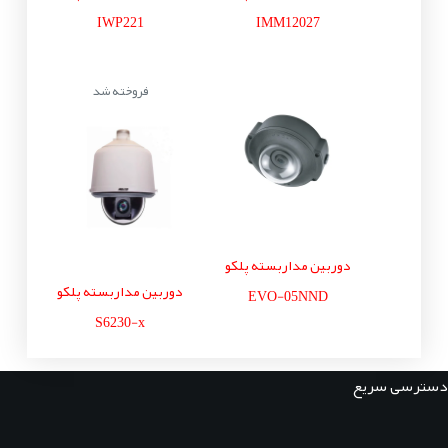
IWP221
IMM12027
فروخته شد
دوربین مداربسته پلکو
دوربین مداربسته پلکو
EVO-05NND
S6230-x
دسترسی سریع