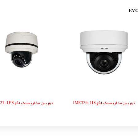
دوربین مداربسته پلکو IME329-1IS
دوربین مداربسته پلکو IMP521-1ES