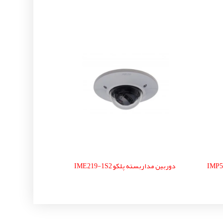
دوربین مداربسته پلکو IME219-1S2