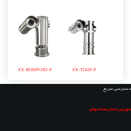
EX-BC820V2H3-P
EX-TC620-P
دسترسی سریع
دوربین مداربسته بوش