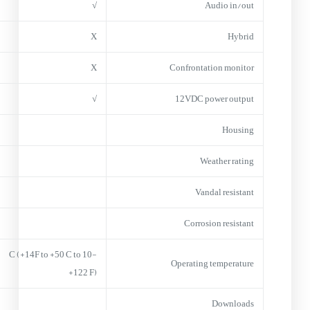
√
Audio in/out
X
Hybrid
X
Confrontation monitor
√
12VDC power output
Housing
Weather rating
Vandal resistant
Corrosion resistant
-10 C (+14F to +50 C to
Operating temperature
+122 F)
Downloads