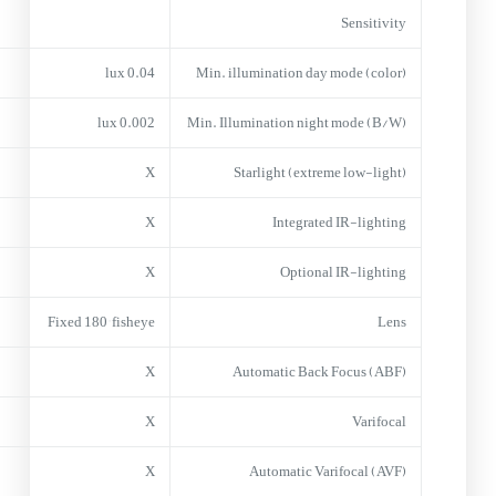
Sensitivity
0.04 lux
Min. illumination day mode (color)
0.002 lux
Min. Illumination night mode (B/W)
X
Starlight (extreme low-light)
X
Integrated IR-lighting
X
Optional IR-lighting
Fixed 180° fisheye
Lens
X
Automatic Back Focus (ABF)
X
Varifocal
X
Automatic Varifocal (AVF)