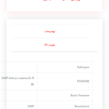
توضیحات
نظرات (0)
Subtypes
6MP fisheye camera D/N
FD360IR
IR
Basic Features
6MP
Resolution