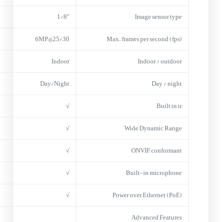
1/8″
Image sensor type
25/30@6MP
Max. frames per second (fps)
Indoor
Indoor / outdoor
Day/Night
Day / night
√
Built in ir
√
Wide Dynamic Range
√
ONVIF conformant
√
Built-in microphone
√
Power over Ethernet (PoE)
Advanced Features