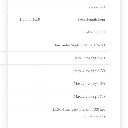
Iris control
1.05mm F2.8
Focal length from
–
Focal length till
–
Horizontal Angle of View (HAoV)
–
Min. view angle (H)
–
Min. view angle (V)
–
Max. view angle (H)
–
Max. view angle (V)
DCRI distances (in m with 100 lux
illumination)