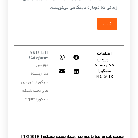
زمانی که دوباره دیدگاهی می‌نویسم.
ثبت
اطلاعات
SKU
1511
دوربین
Categories
مداربسته
دوربین
سیکورا
مداربسته
FD360IR
سیکورا
دوربین
,
های تحت شبکه
سیکورا siqura
محصولات مرتبط با دوربین مداربسته سیکورا FD360IR