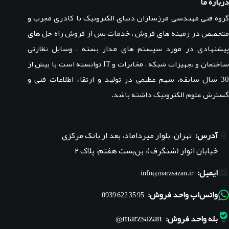
درباره ما
گروه فنی مهندسی مرزسازان دنیای الکترونیک با کادری مجرب و
متخصص در زمینه های فروش ، خدمات پس از فروش راه حل های
پیشنهادی در مورد سیستم های مدار بسته ، وسایل نظارتی
ساختمان و تجهیزات شبکه ، مخابرات و IT توانسته است با بیش از
30 سال سابقه، سهم عظیمی در تولید و ارتقاء اطلاعات فنی و
گسترش علوم الکترونیک داشته باشد.
آدرس:
تهران، بلوار میرداماد، بعد از بانک مرکزی
خیابان انوار (شنگرف)، بن‌بست هفتم، پلاک ۲
ایمیل:
info@marzsazan.ir
واتس‌اپ واحد فروش:
95 35 622 0939
marzsazan@
بله واحد فروش: