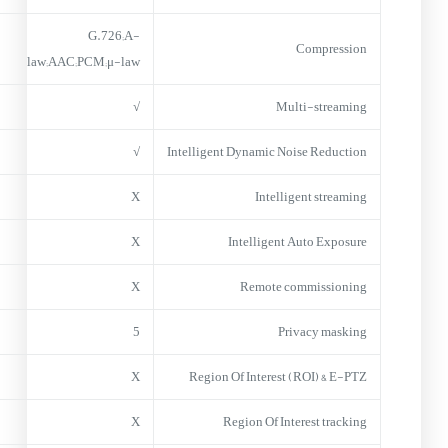
G.726;A-
Compression
law;AAC;PCM;μ-law
√
Multi-streaming
√
Intelligent Dynamic Noise Reduction
X
Intelligent streaming
X
Intelligent Auto Exposure
X
Remote commissioning
5
Privacy masking
X
Region Of Interest (ROI) & E-PTZ
X
Region Of Interest tracking