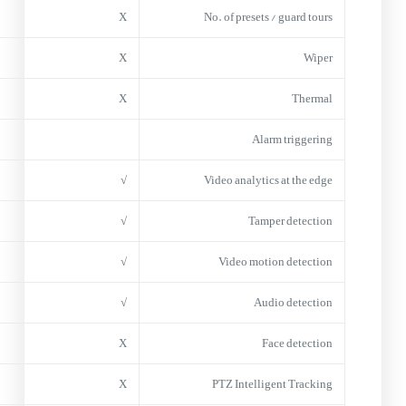
X
No. of presets / guard tours
X
Wiper
X
Thermal
Alarm triggering
√
Video analytics at the edge
√
Tamper detection
√
Video motion detection
√
Audio detection
X
Face detection
X
PTZ Intelligent Tracking