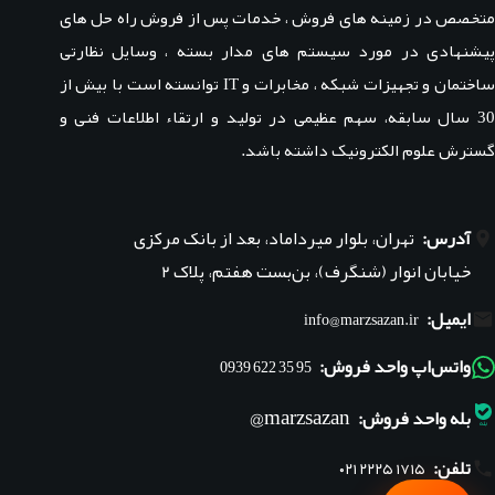
متخصص در زمینه های فروش ، خدمات پس از فروش راه حل های
پیشنهادی در مورد سیستم های مدار بسته ، وسایل نظارتی
ساختمان و تجهیزات شبکه ، مخابرات و IT توانسته است با بیش از
30 سال سابقه، سهم عظیمی در تولید و ارتقاء اطلاعات فنی و
گسترش علوم الکترونیک داشته باشد.
آدرس:
تهران، بلوار میرداماد، بعد از بانک مرکزی
خیابان انوار (شنگرف)، بن‌بست هفتم، پلاک ۲
ایمیل:
info@marzsazan.ir
واتس‌اپ واحد فروش:
95 35 622 0939
marzsazan@
بله واحد فروش:
تلفن:
۰۲۱ ۲۲۲۵ ۱۷۱۵