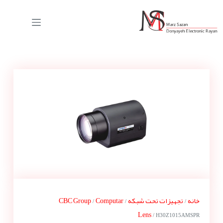
خانه
تجهیزات تحت شبکه
Computar
CBC Group
/
/
/
Lens
/ H30Z1015AMSPR