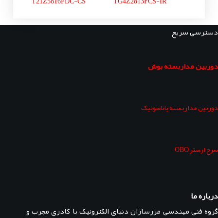
T21Z5816PDC-CS
TG4Z2813FCS-IR
دسترسی سریع
دوربین مداربسته بوش
دوربین مداربسته پاناسونیک
سرج ارستر OBO
درباره ما
گروه فنی مهندسی مرزسازان دنیای الکترونیک با کادری مجرب و