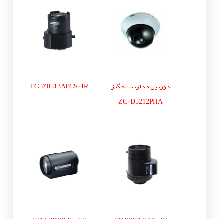
دوربین مداربسته گنز
TG5Z8513AFCS-IR
ZC-D5212PHA