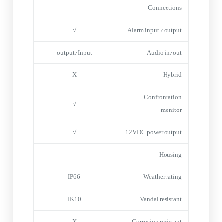
Connections
√
Alarm input / output
output/Input
Audio in/out
X
Hybrid
Confrontation
√
monitor
√
12VDC power output
Housing
IP66
Weather rating
IK10
Vandal resistant
X
Corrosion resistant