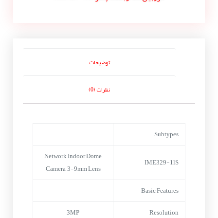
توضیحات
نظرات (0)
Subtypes
Network Indoor Dome
IME329-1lS
Camera, 3-9mm Lens
Basic Features
3MP
Resolution