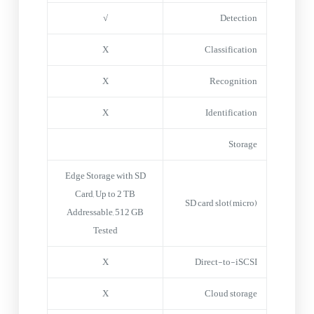
√
Detection
X
Classification
X
Recognition
X
Identification
Storage
Edge Storage with SD
Card, Up to 2 TB
(micro)SD card slot
Addressable, 512 GB
Tested
X
Direct-to-iSCSI
X
Cloud storage