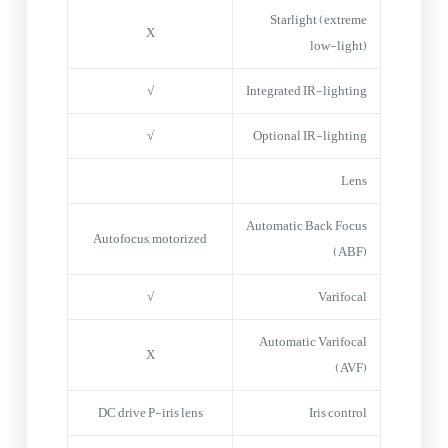
Starlight (extreme
X
low-light)
√
Integrated IR-lighting
√
Optional IR-lighting
Lens
Automatic Back Focus
Autofocus, motorized
(ABF)
√
Varifocal
Automatic Varifocal
X
(AVF)
DC drive P-iris lens
Iris control