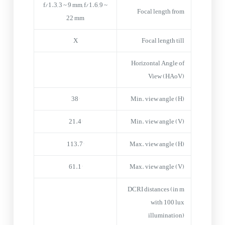
f/1.3, 3 ~ 9 mm, f/1.6, 9 ~
Focal length from
22 mm
X
Focal length till
Horizontal Angle of
View (HAoV)
38°
Min. view angle (H)
21.4°
Min. view angle (V)
113.7°
Max. view angle (H)
61.1°
Max. view angle (V)
DCRI distances (in m
with 100 lux
illumination)