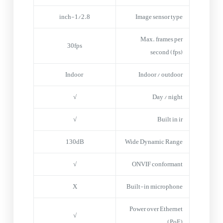
1/2.8-inch
Image sensor type
Max. frames per
30fps
second (fps)
Indoor
Indoor / outdoor
√
Day / night
√
Built in ir
130dB
Wide Dynamic Range
√
ONVIF conformant
X
Built-in microphone
Power over Ethernet
√
(PoE)