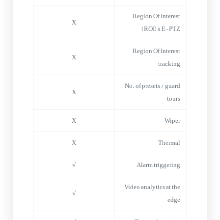
Region Of Interest
X
(ROI) & E-PTZ
Region Of Interest
X
tracking
No. of presets / guard
X
tours
X
Wiper
X
Thermal
√
Alarm triggering
Video analytics at the
√
edge