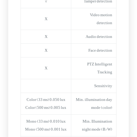
√
Tamper detection
Video motion
X
detection
X
Audio detection
X
Face detection
PTZ Intelligent
X
Tracking
Sensitivity
Color (33 ms) 0.050 lux
Min. illumination day
Color (500 ms) 0.005 lux
mode (color)
Mono (33 ms) 0.010 lux
Min. Illumination
Mono (500 ms) 0.001 lux
night mode (B/W)