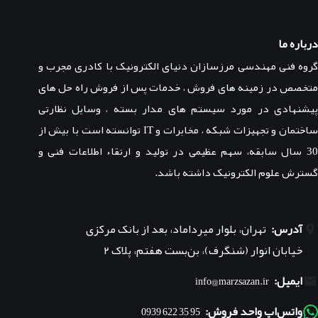
درباره ما
گروه فنی مهندسی مرزسازان دنیای الکترونیک با کادری مجرب و
متخصص در زمینه های فروش ، خدمات پس از فروش راه حل های
پیشنهادی در مورد سیستم های مدار بسته ، وسایل نظارتی
ساختمان و تجهیزات شبکه ، مخابرات و IT توانسته است با بیش از
30 سال سابقه، سهم عظیمی در تولید و ارتقاء اطلاعات فنی و
گسترش علوم الکترونیک داشته باشد.
آدرس:
تهران، بلوار میرداماد، بعد از بانک مرکزی
خیابان انوار (شنگرف)، بن‌بست هفتم، پلاک ۲
ایمیل:
info@marzsazan.ir
واتس‌اپ واحد فروش:
95 35 622 0939