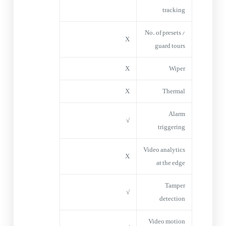
tracking
No. of presets /
X
guard tours
X
Wiper
X
Thermal
Alarm
√
triggering
Video analytics
X
at the edge
Tamper
√
detection
Video motion