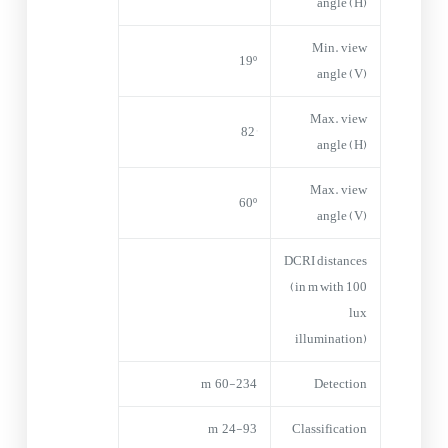
angle (H)
Min. view
19º
angle (V)
Max. view
82°
angle (H)
Max. view
60º
angle (V)
DCRI distances
(in m with 100
lux
illumination)
60-234 m
Detection
24-93 m
Classification