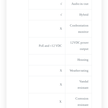
√
Audio in/out
√
Hybrid
Confrontation
X
monitor
12VDC power
PoE and +12 VDC
output
Housing
X
Weather rating
Vandal
X
resistant
Corrosion
X
resistant