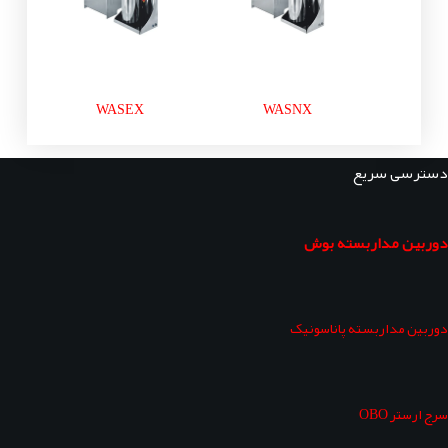
WASEX
WASNX
دسترسی سریع
دوربین مداربسته بوش
دوربین مداربسته پاناسونیک
سرج ارستر OBO