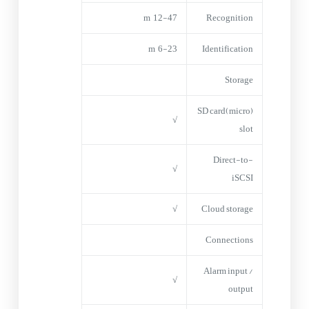
12-47 m
Recognition
6-23 m
Identification
Storage
(micro)SD card
√
slot
Direct-to-
√
iSCSI
√
Cloud storage
Connections
Alarm input /
√
output