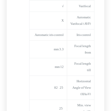
√
Varifocal
Automatic
X
Varifocal (AVF)
Automatic iris control
Iris control
Focal length
3.3 mm
from
Focal length
12 mm
till
Horizontal
25° – 82°
Angle of View
(HAoV)
Min. view
25°