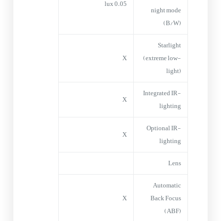
0.05 lux
night mode
(B/W)
Starlight
X
(extreme low-
light)
Integrated IR-
X
lighting
Optional IR-
X
lighting
Lens
Automatic
X
Back Focus
(ABF)