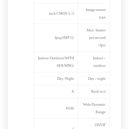
Image sensor
1/3‑inch CMOS
type
Max. frames
12 fps@5MP
per second
(fps)
Indoor/Outdoor(WITH
Indoor /
HOUSING)
outdoor
Day/Night
Day / night
X
Built in ir
Wide Dynamic
81db
Range
ONVIF
√