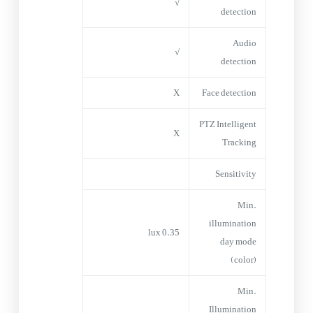
√
detection
Audio
√
detection
X
Face detection
PTZ Intelligent
X
Tracking
Sensitivity
Min.
illumination
0.35 lux
day mode
(color)
Min.
Illumination