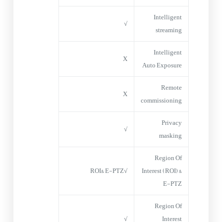
Intelligent
√
streaming
Intelligent
X
Auto Exposure
Remote
X
commissioning
Privacy
√
masking
Region Of
√ROI& E-PTZ
Interest (ROI) &
E-PTZ
Region Of
√
Interest