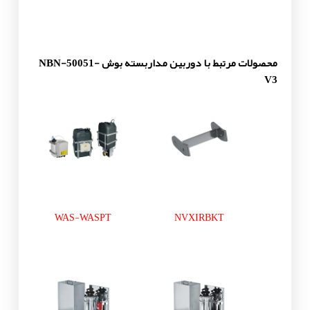
محصولات مرتبط با دوربین مداربسته بوش NBN-50051-
V3
WAS-WASPT
NVXIRBKT