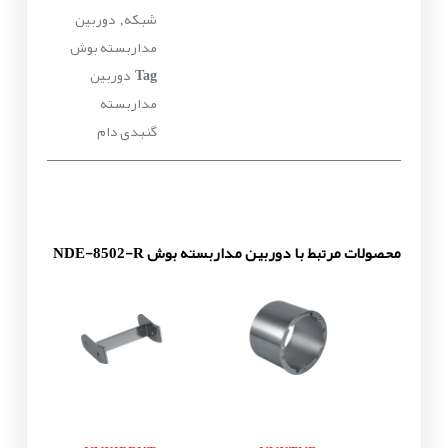
شبکه
دوربین
,
مداربسته بوش
دوربین
Tag
مداربسته
گنبدی دام
محصولات مرتبط با دوربین مداربسته بوش NDE-8502-R