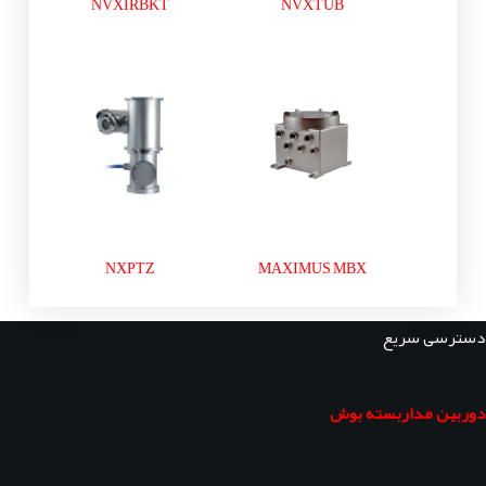
NVXIRBKT
NVXTUB
NXPTZ
MAXIMUS MBX
دسترسی سریع
دوربین مداربسته بوش