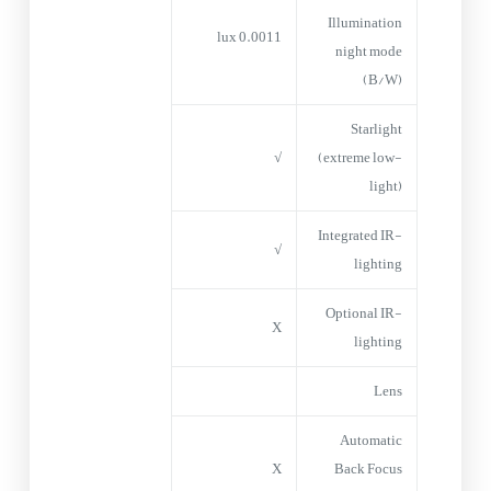
Illumination
0.0011 lux
night mode
(B/W)
Starlight
√
(extreme low-
light)
Integrated IR-
√
lighting
Optional IR-
X
lighting
Lens
Automatic
X
Back Focus