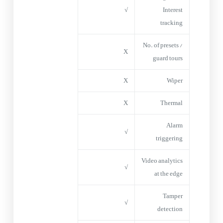
√
Interest
tracking
No. of presets /
X
guard tours
X
Wiper
X
Thermal
Alarm
√
triggering
Video analytics
√
at the edge
Tamper
√
detection