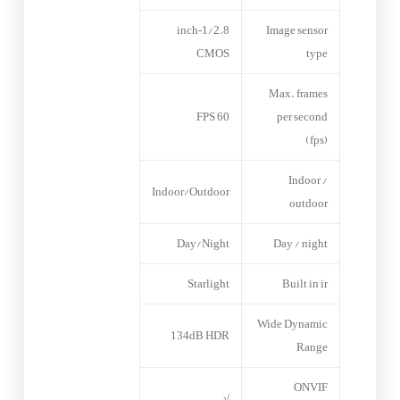
1/2.8‑inch
Image sensor
CMOS
type
Max. frames
60 FPS
per second
(fps)
Indoor /
Indoor/Outdoor
outdoor
Day/Night
Day / night
Starlight
Built in ir
Wide Dynamic
134dB HDR
Range
ONVIF
√