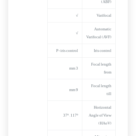
(ABF)
√
Varifocal
Automatic
√
Varifocal (AVF)
P-iris control
Iris control
Focal length
3 mm
from
Focal length
9 mm
till
Horizontal
37º – 117º
Angle of View
(HAoV)