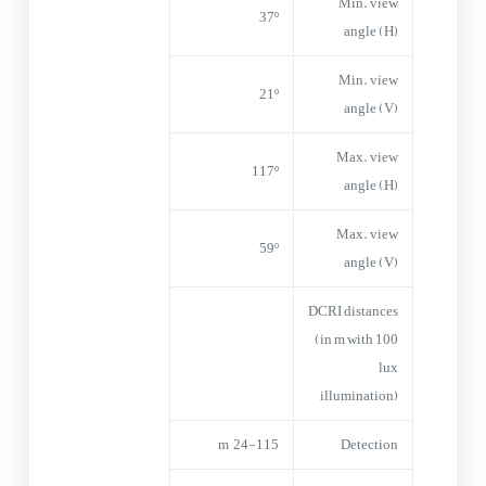
Min. view
37º
angle (H)
Min. view
21º
angle (V)
Max. view
117º
angle (H)
Max. view
59º
angle (V)
DCRI distances
(in m with 100
lux
illumination)
24-115 m
Detection