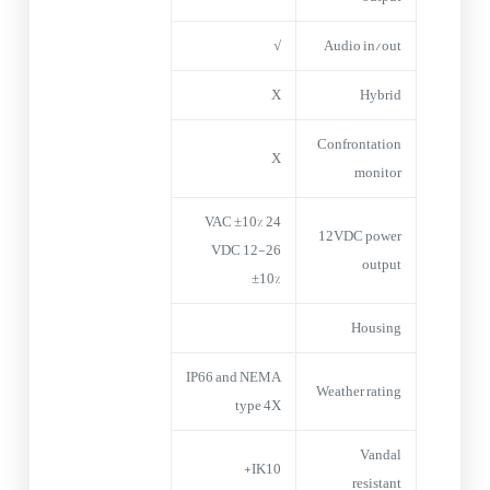
√
Audio in/out
X
Hybrid
Confrontation
X
monitor
24 VAC ±10%
12VDC power
12-26 VDC
output
±10%
Housing
IP66 and NEMA
Weather rating
type 4X
Vandal
IK10+
resistant