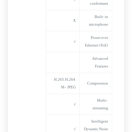
conformant
Built-in
X
microphone
Power over
√
Ethernet (PoE)
Advanced
Features
H.265; H.264;
Compression
M- JPEG
Multi-
√
streaming
Intelligent
√
Dynamic Noise