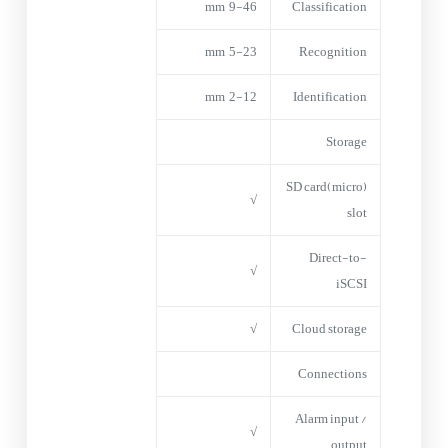
9-46 mm
Classification
5-23 mm
Recognition
2-12 mm
Identification
Storage
(micro)SD card
√
slot
Direct-to-
√
iSCSI
√
Cloud storage
Connections
Alarm input /
√
output