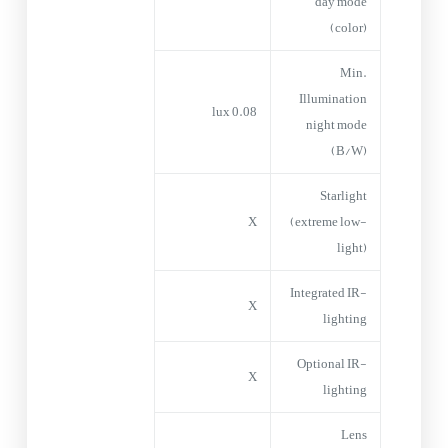
day mode
(color)
Min.
Illumination
0.08 lux
night mode
(B/W)
Starlight
X
(extreme low-
light)
Integrated IR-
X
lighting
Optional IR-
X
lighting
Lens