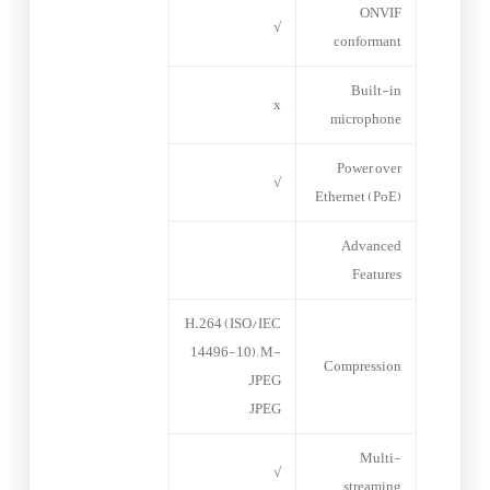
ONVIF
√
conformant
Built-in
x
microphone
Power over
√
Ethernet (PoE)
Advanced
Features
H.264 (ISO/IEC
14496-10); M-
Compression
JPEG,
JPEG
Multi-
√
streaming