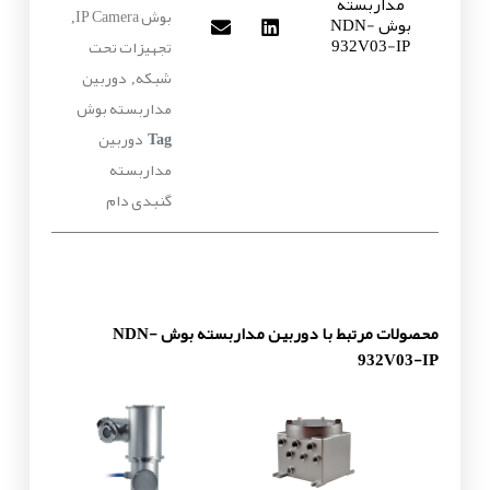
مداربسته
بوش IP Camera
بوش NDN-
,
932V03-IP
تجهیزات تحت
شبکه
دوربین
,
مداربسته بوش
دوربین
Tag
مداربسته
گنبدی دام
محصولات مرتبط با دوربین مداربسته بوش NDN-
932V03-IP