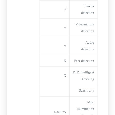
Tamper
√
detection
Video motion
√
detection
Audio
√
detection
X
Face detection
PTZ Intelligent
X
Tracking
Sensitivity
Min.
illumination
0.25 luX