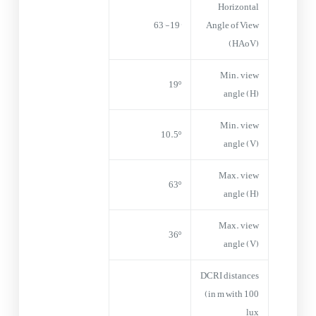
Horizontal
19°-63°
Angle of View
(HAoV)
Min. view
19º
angle (H)
Min. view
10.5º
angle (V)
Max. view
63º
angle (H)
Max. view
36º
angle (V)
DCRI distances
(in m with 100
lux