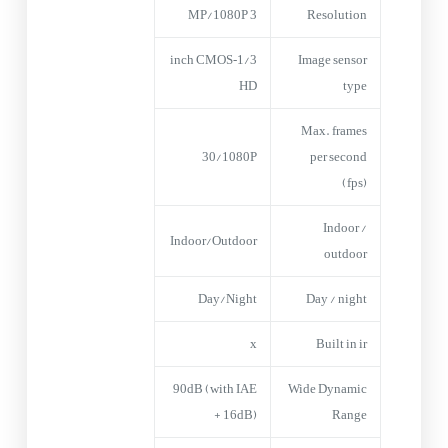
3 MP/1080P
Resolution
1/3‑inch CMOS
Image sensor
HD
type
Max. frames
30/1080P
per second
(fps)
Indoor /
Indoor/Outdoor
outdoor
Day/Night
Day / night
x
Built in ir
90dB (with IAE
Wide Dynamic
+ 16dB)
Range