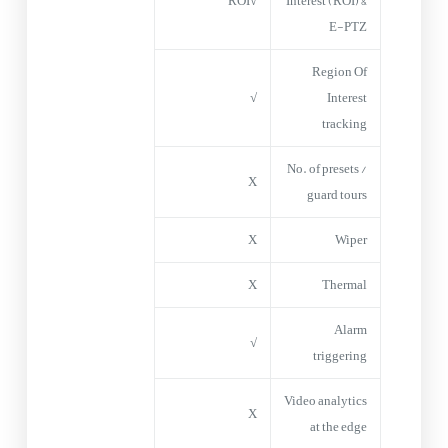
√ROI
Interest (ROI) &
E-PTZ
Region Of
√
Interest
tracking
No. of presets /
X
guard tours
X
Wiper
X
Thermal
Alarm
√
triggering
Video analytics
X
at the edge