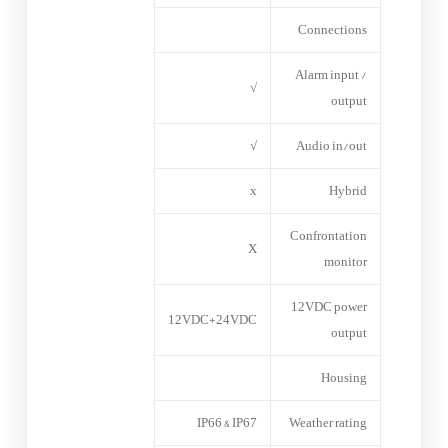
Connections
Alarm input /
√
output
√
Audio in/out
x
Hybrid
Confrontation
X
monitor
12VDC power
12VDC+24VDC
output
Housing
IP66 & IP67
Weather rating