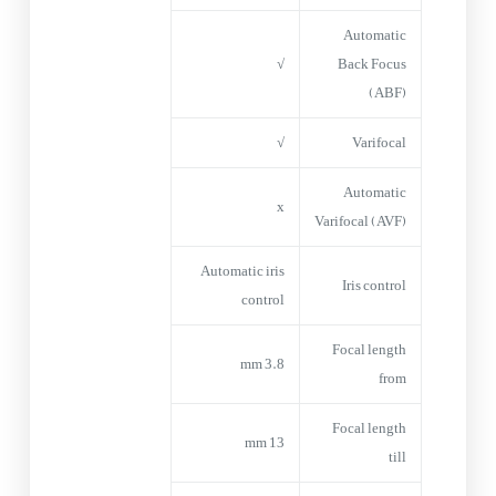
Automatic
√
Back Focus
(ABF)
√
Varifocal
Automatic
x
Varifocal (AVF)
Automatic iris
Iris control
control
Focal length
3.8 mm
from
Focal length
13 mm
till