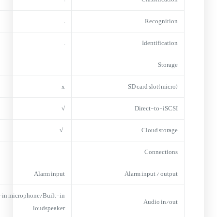
–
Recognition
–
Identification
Storage
x
(micro)SD card slot
√
Direct-to-iSCSI
√
Cloud storage
Connections
Alarm input
Alarm input / output
-in microphone/Built-in
Audio in/out
loudspeaker