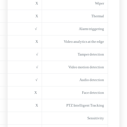
X
Wiper
X
Thermal
√
Alarm triggering
X
Video analytics at the edge
√
Tamper detection
√
Video motion detection
√
Audio detection
X
Face detection
X
PTZ Intelligent Tracking
Sensitivity