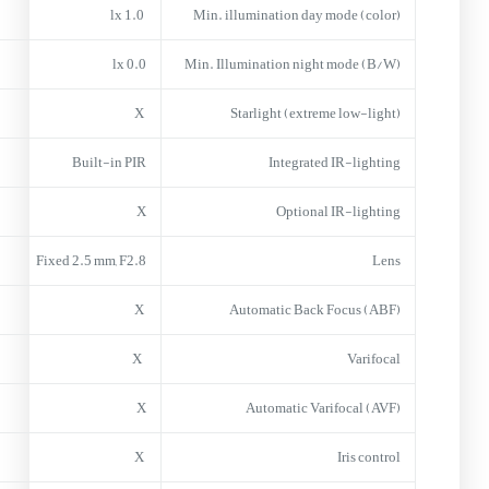
1.0 lx
Min. illumination day mode (color)
0.0 lx
Min. Illumination night mode (B/W)
X
Starlight (extreme low-light)
Built-in PIR
Integrated IR-lighting
X
Optional IR-lighting
Fixed 2.5 mm, F2.8
Lens
X
Automatic Back Focus (ABF)
X
Varifocal
X
Automatic Varifocal (AVF)
X
Iris control