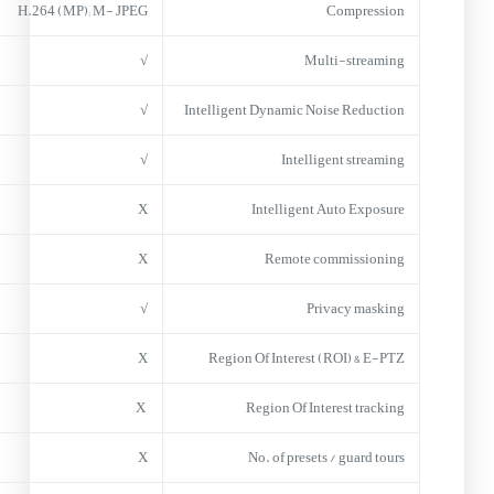
H.264 (MP); M- JPEG
Compression
√
Multi-streaming
√
Intelligent Dynamic Noise Reduction
√
Intelligent streaming
X
Intelligent Auto Exposure
X
Remote commissioning
√
Privacy masking
X
Region Of Interest (ROI) & E-PTZ
X
Region Of Interest tracking
X
No. of presets / guard tours