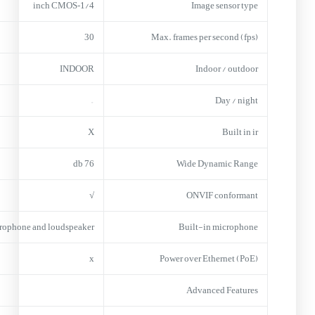
1/4‑inch CMOS
Image sensor type
30
Max. frames per second (fps)
INDOOR
Indoor / outdoor
–
Day / night
X
Built in ir
76 db
Wide Dynamic Range
√
ONVIF conformant
rophone and loudspeaker
Built-in microphone
x
Power over Ethernet (PoE)
Advanced Features