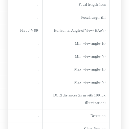
–
Focal length from
–
Focal length till
89° H & 50° V
Horizontal Angle of View (HAoV)
–
Min. view angle (H)
–
Min. view angle (V)
–
Max. view angle (H)
–
Max. view angle (V)
DCRI distances (in m with 100 lux
illumination)
–
Detection
–
Classification