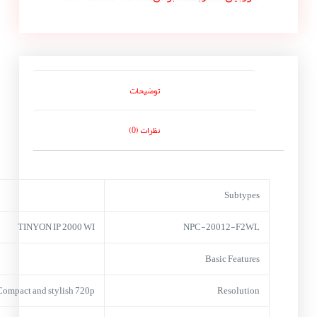
توضیحات
نظرات (0)
Subtypes
TINYON IP 2000 WI
NPC-20012-F2WL
Basic Features
Compact and stylish 720p
Resolution