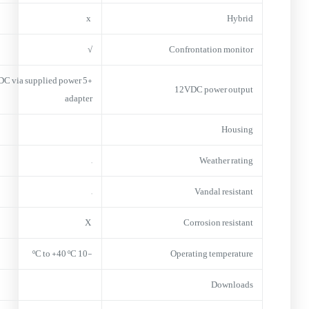
x
Hybrid
√
Confrontation monitor
 VDC via supplied power
12VDC power output
adapter
Housing
–
Weather rating
–
Vandal resistant
X
Corrosion resistant
-10 ºC to +40 ºC
Operating temperature
Downloads