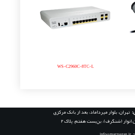
WS-C2960C-8TC-L
:
تهران، بلوار میرداماد، بعد از بانک مرکزی
 انوار (شنگرف)، بن‌بست هفتم، پلاک ۲
info@marzsazan.ir