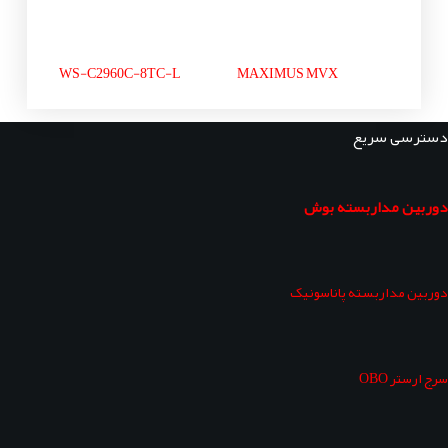
WS-C2960C-8TC-L
MAXIMUS MVX
دسترسی سریع
دوربین مداربسته بوش
دوربین مداربسته پاناسونیک
سرج ارستر OBO