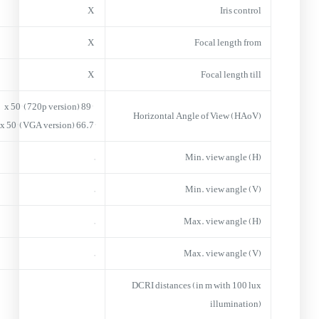
X
Iris control
X
Focal length from
X
Focal length till
89° x 50° (720p version)
Horizontal Angle of View (HAoV)
66.7° x 50° (VGA version)
–
Min. view angle (H)
–
Min. view angle (V)
–
Max. view angle (H)
–
Max. view angle (V)
DCRI distances (in m with 100 lux
illumination)