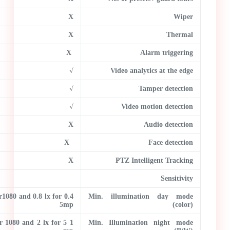
X
Wiper
X
Thermal
X
Alarm triggering
√
Video analytics at the edge
√
Tamper detection
√
Video motion detection
X
Audio detection
X
Face detection
X
PTZ Intelligent Tracking
Sensitivity
x for1080 and 0.8 lx for
Min. illumination day mode
5mp
(color)
for 1080 and 2 lx for 5
Min. Illumination night mode