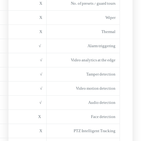
X
No. of presets / guard tours
X
Wiper
X
Thermal
√
Alarm triggering
√
Video analytics at the edge
√
Tamper detection
√
Video motion detection
√
Audio detection
X
Face detection
X
PTZ Intelligent Tracking