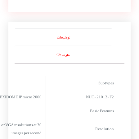
توضیحات
نظرات (0)
Subtypes
EXIDOME IP micro 2000
NUC-21012-F2
Basic Features
 or VGA resolutions at 30
Resolution
images per second