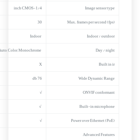
1/4-inch CMOS
Image sensor type
30
Max. frames per second (fps)
Indoor
Indoor / outdoor
Auto, Color, Monochrome
Day / night
X
Built in ir
76 db
Wide Dynamic Range
√
ONVIF conformant
√
Built-in microphone
√
Power over Ethernet (PoE)
Advanced Features