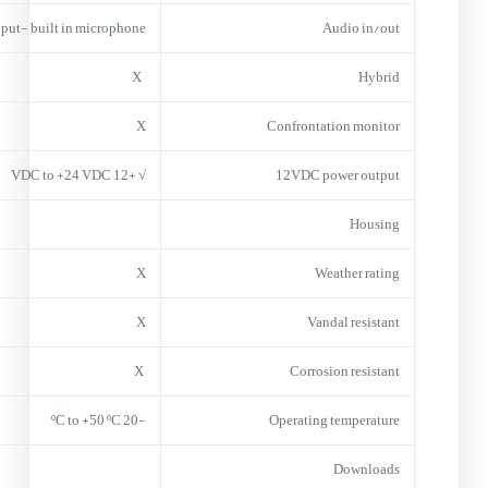
nput- built in microphone
Audio in/out
X
Hybrid
X
Confrontation monitor
+12 VDC to +24 VDC
√
12VDC power output
Housing
X
Weather rating
X
Vandal resistant
X
Corrosion resistant
-20 ºC to +50 ºC
Operating temperature
Downloads