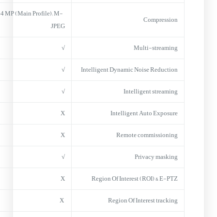
4 MP (Main Profile); M-
Compression
JPEG
√
Multi-streaming
√
Intelligent Dynamic Noise Reduction
√
Intelligent streaming
X
Intelligent Auto Exposure
X
Remote commissioning
√
Privacy masking
X
Region Of Interest (ROI) & E-PTZ
X
Region Of Interest tracking