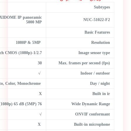
Subtypes
XIDOME IP panoramic
NUC-51022-F2
5000 MP
Basic Features
1080P & 5MP
Resolution
1/2.7-inch CMOS (1080p)
Image sensor type
30
Max. frames per second (fps)
√
Indoor / outdoor
to, Color, Monochrome
Day / night
X
Built in ir
76 dB (1080p) 65 dB (5MP)
Wide Dynamic Range
√
ONVIF conformant
X
Built-in microphone