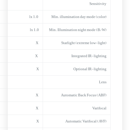
Sensitivity
1.0 lx
Min. illumination day mode (color)
1.0 lx
Min. Illumination night mode (B/W)
X
Starlight (extreme low-light)
X
Integrated IR-lighting
X
Optional IR-lighting
Lens
X
Automatic Back Focus (ABF)
X
Varifocal
X
Automatic Varifocal (AVF)