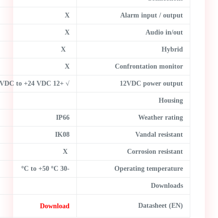
X
Alarm input / output
X
Audio in/out
X
Hybrid
X
Confrontation monitor
+12 VDC to +24 VDC
√
12VDC power output
Housing
IP66
Weather rating
IK08
Vandal resistant
X
Corrosion resistant
-30 ºC to +50 ºC
Operating temperature
Downloads
Download
Datasheet (EN)