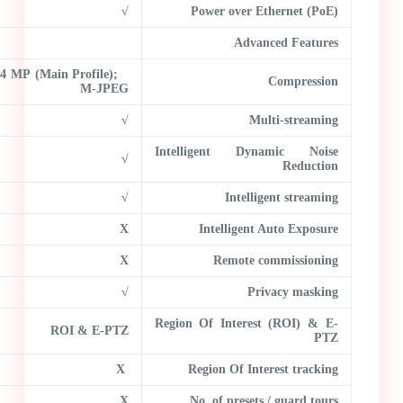
√
Power over Ethernet (PoE)
Advanced Features
4 MP (Main Profile);
Compression
M-JPEG
√
Multi-streaming
Intelligent Dynamic Noise
√
Reduction
√
Intelligent streaming
X
Intelligent Auto Exposure
X
Remote commissioning
√
Privacy masking
Region Of Interest (ROI) & E-
ROI & E-PTZ
PTZ
X
Region Of Interest tracking
X
No. of presets / guard tours