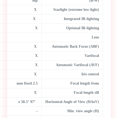
mp
(B/W)
X
Starlight (extreme low-light)
X
Integrated IR-lighting
X
Optional IR-lighting
Lens
X
Automatic Back Focus (ABF)
X
Varifocal
X
Automatic Varifocal (AVF)
X
Iris control
2.5 mm fixed
Focal length from
X
Focal length till
97° x 50.5°
Horizontal Angle of View (HAoV)
–
Min. view angle (H)