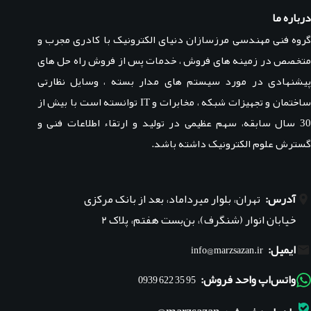
درباره ما
گروه فنی مهندسی مرزسازان دنیای الکترونیک با کادری مجرب و
متخصص در زمینه های فروش ، خدمات پس از فروش راه حل های
پیشنهادی در مورد سیستم های مدار بسته ، وسایل نظارتی
ساختمان و تجهیزات شبکه ، مخابرات و IT توانسته است با بیش از
30 سال سابقه، سهم عظیمی در تولید و ارتقاء اطلاعات فنی و
گسترش علوم الکترونیک داشته باشد.
آدرس:
تهران، بلوار میرداماد، بعد از بانک مرکزی
خیابان انوار (شنگرف)، بن‌بست هفتم، پلاک ۲
ایمیل:
info@marzsazan.ir
واتس‌اپ واحد فروش:
95 35 622 0939