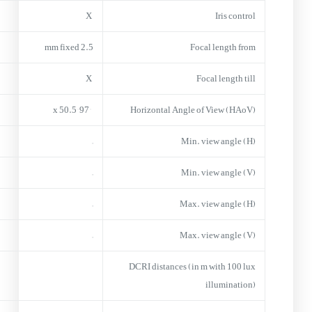
X
Iris control
2.5 mm fixed
Focal length from
X
Focal length till
97° x 50.5°
Horizontal Angle of View (HAoV)
–
Min. view angle (H)
–
Min. view angle (V)
–
Max. view angle (H)
–
Max. view angle (V)
DCRI distances (in m with 100 lux
illumination)