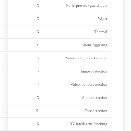
X
No. of presets / guard tours
X
Wiper
X
Thermal
X
Alarm triggering
√
Video analytics at the edge
√
Tamper detection
√
Video motion detection
X
Audio detection
X
Face detection
X
PTZ Intelligent Tracking