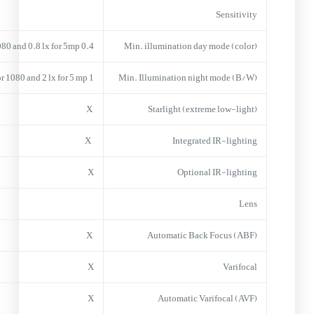
Sensitivity
0.4 lx for1080 and 0.8 lx for 5mp
Min. illumination day mode (color)
1 lx for 1080 and 2 lx for 5 mp
Min. Illumination night mode (B/W)
X
Starlight (extreme low-light)
X
Integrated IR-lighting
X
Optional IR-lighting
Lens
X
Automatic Back Focus (ABF)
X
Varifocal
X
Automatic Varifocal (AVF)