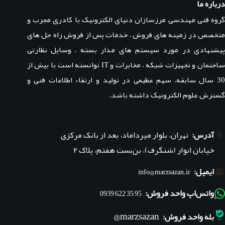
درباره ما
گروه فنی مهندسی مرزسازان دنیای الکترونیک با کادری مجرب و
متخصص در زمینه های فروش ، خدمات پس از فروش راه حل های
پیشنهادی در مورد سیستم های مدار بسته ، وسایل نظارتی
ساختمان و تجهیزات شبکه ، مخابرات و IT توانسته است با بیش از
30 سال سابقه، سهم عظیمی در تولید و ارتقاء اطلاعات فنی و
گسترش علوم الکترونیک داشته باشد.
آدرس:
تهران، بلوار میرداماد، بعد از بانک مرکزی
خیابان انوار (شنگرف)، بن‌بست هفتم، پلاک ۲
ایمیل:
info@marzsazan.ir
واتس‌اپ واحد فروش:
95 35 622 0939
marzsazan@
بله واحد فروش: