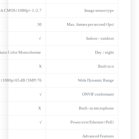
1/2.7-inch CMOS (1080p)
Image sensor type
30
Max. frames per second (fps)
√
Indoor / outdoor
Auto, Color, Monochrome
Day / night
X
Built in ir
76 dB (1080p) 65 dB (5MP)
Wide Dynamic Range
√
ONVIF conformant
X
Built-in microphone
√
Power over Ethernet (PoE)
Advanced Features