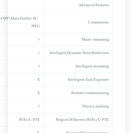
Advanced Features
4 MP (Main Profile); M-
Compression
JPEG
√
Multi-streaming
√
Intelligent Dynamic Noise Reduction
√
Intelligent streaming
X
Intelligent Auto Exposure
X
Remote commissioning
√
Privacy masking
ROI & E-PTZ
Region Of Interest (ROI) & E-PTZ
X
Region Of Interest tracking