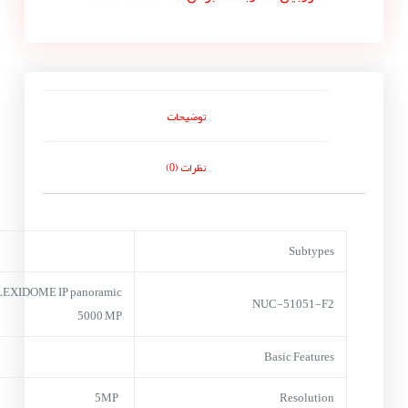
توضیحات
نظرات (0)
Subtypes
LEXIDOME IP panoramic
NUC-51051-F2
5000 MP
Basic Features
5MP
Resolution