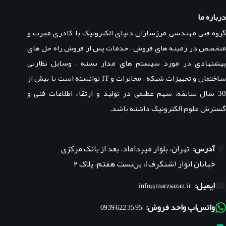
درباره ما
گروه فنی مهندسی مرزسازان دنیای الکترونیک با کادری مجرب و
متخصص در زمینه های فروش ، خدمات پس از فروش راه حل های
پیشنهادی در مورد سیستم های مدار بسته ، وسایل نظارتی
ساختمان و تجهیزات شبکه ، مخابرات و IT توانسته است با بیش از
30 سال سابقه، سهم عظیمی در تولید و ارتقاء اطلاعات فنی و
گسترش علوم الکترونیک داشته باشد.
آدرس:
تهران، بلوار میرداماد، بعد از بانک مرکزی
خیابان انوار (شنگرف)، بن‌بست هفتم، پلاک ۲
ایمیل:
info@marzsazan.ir
واتس‌اپ واحد فروش:
95 35 622 0939