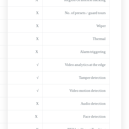
X
No. of presets / guard tours
X
Wiper
X
Thermal
X
Alarm triggering
√
Video analytics at the edge
√
Tamper detection
√
Video motion detection
X
Audio detection
X
Face detection