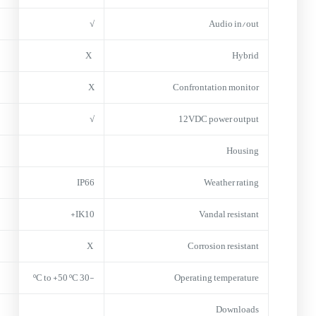
√
Audio in/out
X
Hybrid
X
Confrontation monitor
√
12VDC power output
Housing
IP66
Weather rating
IK10+
Vandal resistant
X
Corrosion resistant
-30 ºC to +50 ºC
Operating temperature
Downloads