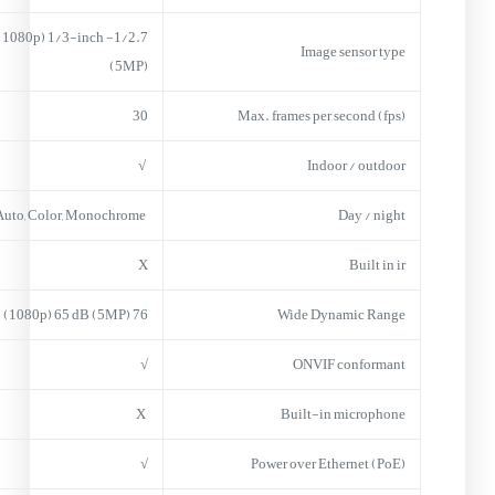
inch (1080p) 1/3-inch
Image sensor type
(5MP)
30
Max. frames per second (fps)
√
Indoor / outdoor
Auto, Color, Monochrome
Day / night
X
Built in ir
76 dB (1080p) 65 dB (5MP)
Wide Dynamic Range
√
ONVIF conformant
X
Built-in microphone
√
Power over Ethernet (PoE)