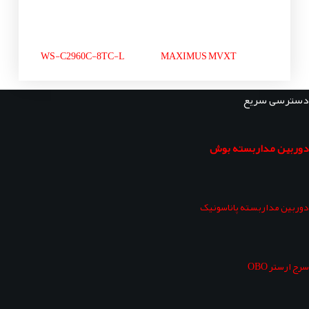
WS-C2960C-8TC-L
MAXIMUS MVXT
دسترسی سریع
دوربین مداربسته بوش
دوربین مداربسته پاناسونیک
سرج ارستر OBO