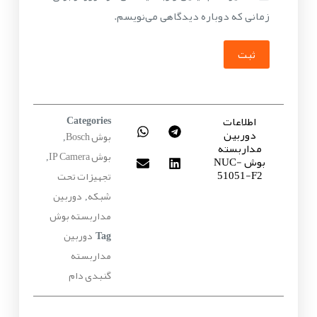
زمانی که دوباره دیدگاهی می‌نویسم.
ثبت
اطلاعات
Categories
دوربین
بوش Bosch
,
مداربسته
بوش IP Camera
بوش NUC-
,
51051-F2
تجهیزات تحت
شبکه
دوربین
,
مداربسته بوش
دوربین
Tag
مداربسته
گنبدی دام