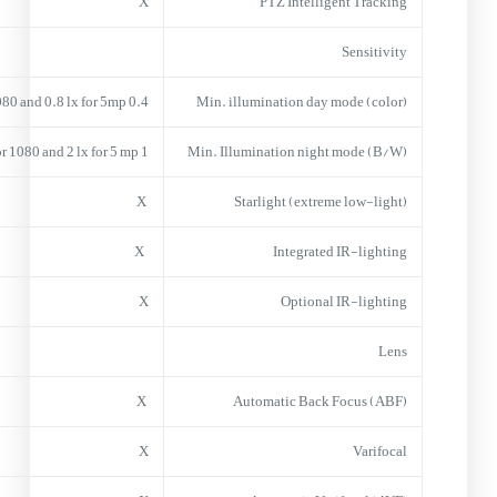
X
PTZ Intelligent Tracking
Sensitivity
0.4 lx for1080 and 0.8 lx for 5mp
Min. illumination day mode (color)
1 lx for 1080 and 2 lx for 5 mp
Min. Illumination night mode (B/W)
X
Starlight (extreme low-light)
X
Integrated IR-lighting
X
Optional IR-lighting
Lens
X
Automatic Back Focus (ABF)
X
Varifocal