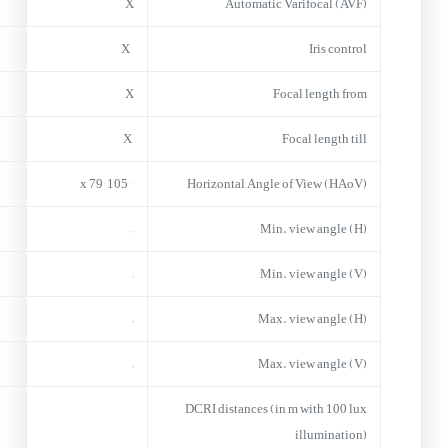
X
Automatic Varifocal (AVF)
X
Iris control
X
Focal length from
X
Focal length till
105° x 79°
Horizontal Angle of View (HAoV)
–
Min. view angle (H)
–
Min. view angle (V)
–
Max. view angle (H)
–
Max. view angle (V)
DCRI distances (in m with 100 lux
illumination)