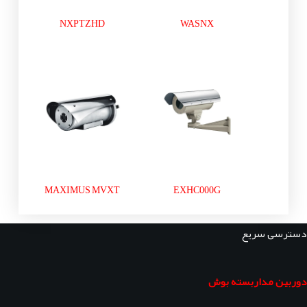
NXPTZHD
WASNX
MAXIMUS MVXT
EXHC000G
دسترسی سریع
دوربین مداربسته بوش