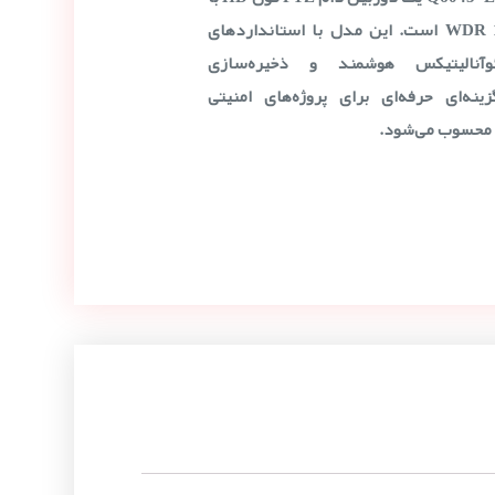
زوم اپتیکال 32x و WDR 120dB است. این مدل با استانداردهای
IK+، ویدئوآنالیتیکس هوشمند و ذخیره‌سازی
MicroSD/iSCSI/C، گزینه‌ای حرفه‌ای برای پروژه‌های امنیتی
 محسوب می‌شود.