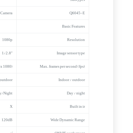
 Camera
Q6045-E
Basic Features
1080p
Resolution
1/2.8″
Image sensor type
 x 1080)
Max. frames per second (fps)
outdoor
Indoor / outdoor
y/Night
Day / night
X
Built in ir
120dB
Wide Dynamic Range