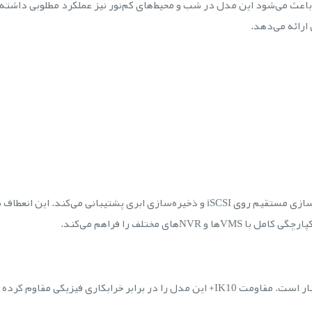
ت سیاه‌وسفید باعث می‌شود این مدل در شب و محیط‌های کم‌نور نیز عملکرد مطلوبی 
ارائه می‌دهد.
Q6045-E از ذخیره‌سازی محلی (MicroSD)، ذخیره‌سازی مستقیم روی iSCSI و ذخیره‌سازی اب
ا VMSها و NVRهای مختلف را فراهم می‌کند.
بدنه مقاوم با استاندارد IP66 ضدآب و ضدگردوغبار است. مقاومت IK10+ این مدل را در ب