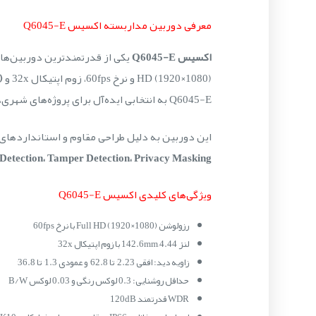
معرفی دوربین مداربسته اکسیس Q6045-E
اکسیس Q6045-E
HD (1920×1080) و نرخ 60fps، زوم اپتیکال 32x و
R
Q6045-E به انتخابی ایده‌آل برای پروژه‌های شهری، سازمانی و صنعتی تبدیل شود.
این دوربین به دلیل طراحی مقاوم و استانداردهای
Detection، Tamper Detection، Privacy Masking و PTZ Intelligent Tracking
ویژگی‌های کلیدی اکسیس Q6045-E
رزولوشن Full HD (1920×1080) با نرخ 60fps
لنز 4.44–142.6mm با زوم اپتیکال 32x
زاویه دید: افقی 2.23° تا 62.8° و عمودی 1.3° تا 36.8°
حداقل روشنایی: 0.3 لوکس رنگی و 0.03 لوکس B/W
WDR قدرتمند 120dB