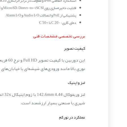
استاندارد حفاظتی IP66 و مقاومت در برابر خرابکاری IK10+
قابلیت ذخیره‌سازی روی MicroSD، Direct-to-iSCSI و Cloud
پشتیبانی از PoE و اتصالات Audio I/O و Alarm I/O
دمای کاری: -20°C تا +50°C
بررسی تخصصی مشخصات فنی
کیفیت تصویر
نوری بالا مانند ورودی‌های شیشه‌ای یا خیابان‌های پ
لنز و اپتیک
لنز 
شهری یا صنعتی بسیار ارزشمند است.
عملکرد در نور کم