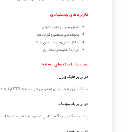
کاربردهای پیشنهادی
پایش شهری و معابر عمومی
محوطه‌های صنعتی و کارخانه‌ها
مراکز تجاری و پردیس‌های بزرگ
پارکینگ‌ها و محوطه‌های باز
مقایسه با برندهای مشابه
در برابر هایک‌ویژن
هایک‌ویژن مدل‌های متنوعی در دسته PTZ ارائه می‌دهد، اما اکسیس Q6045-E در امنیت سایبری، کیفیت ساخت و طول عمر عملیاتی برتری دارد.
در برابر پاناسونیک
پاناسونیک در رنگ‌پردازی تصویر شناخته شده است، اما Q6045-E با نرخ 60fps و WDR 120dB در محیط‌های پرنور و پرتحر
در برابر بوش