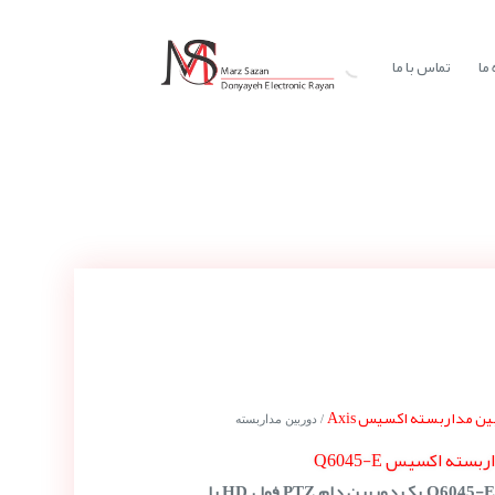
ما
تماس با ما
ن مداربسته اکسیس Axis
/ دوربین مداربسته
سته اکسیس Q6045-E
یک دوربین دام PTZ فول HD با