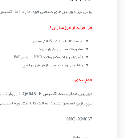
بوش نیز دوربین‌های صنعتی قوی دارد، اما اکسیس Q6045-E با ذخیره‌سازی متنوع و مقاومت IK10+ برای پروژه‌های پرریسک شهری انتخاب بهتری اس
چرا خرید از مرزسازان؟
عرضه کالا با اصالت و گارانتی معتبر
مشاوره تخصصی پیش از خرید
تأمین تجهیزات مکمل مانند NVR و سوئیچ PoE
پشتیبانی و خدمات پس از فروش حرفه‌ای
جمع‌بندی
دوربین مداربسته اکسیس Q6045-E
با رزولوشن Full HD، زوم اپتیکال 32x، WDR قدرتمند 120dB و بدنه مقاوم، انتخابی ایده‌آل برای پروژه‌های امنیتی حساس است. خرید 
مرزسازان
تضمین‌کننده اصالت کالا، مشاوره تخصصی 
SNC-XM637
Subtypes