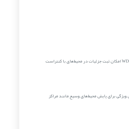
این دوربین با کیفیت تصویر Full HD و نرخ 60 فریم بر ثانیه، جزئیات بالایی در صحنه‌های پرتحرک ثبت می‌کند. قابلیت WDR 120dB امکان ثبت جزئیات در محیط‌های با کنتراست
یجاد می‌کند. این ویژگی برای پایش محیط‌های وسیع مانند مراکز