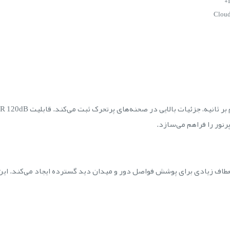
رنور را فراهم می‌سازد.
وریفوکال 4.44–142.6mm با زوم اپتیکال 32x انعطاف زیادی برای پوشش فواصل دور و میدان دید گسترده ا