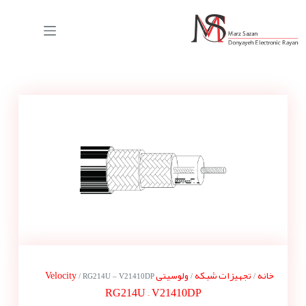
خانه
تجهیزات شبکه
ولوسیتی Velocity
/ RG214U – V21410DP
/
/
RG214U – V21410DP