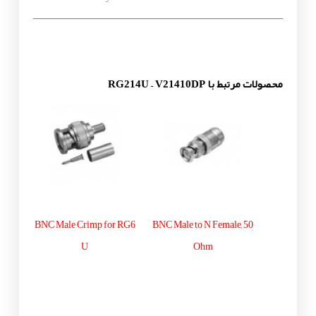
محصولات مرتبط با RG214U – V21410DP
BNC Male Crimp for RG6
BNC Male to N Female, 50
U
Ohm