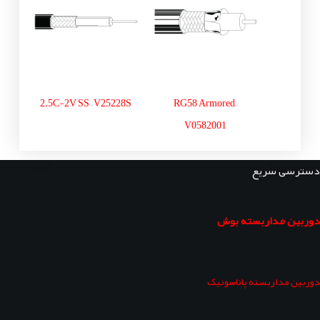
2.5C-2V SS – V25228S
RG58 Armored –
V0582001
دسترسی سریع
دوربین مداربسته بوش
دوربین مداربسته پاناسونیک