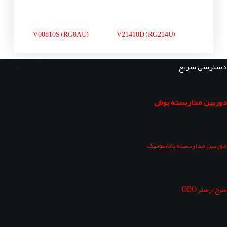
V00810S (RG8AU)
V21410D (RG214U)
دسترسی سریع
دوربین مداربسته بوش
دوربین مداربسته پاناسونیک
سرج ارستر OBO