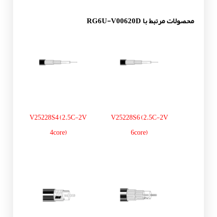
محصولات مرتبط با RG6U-V00620D
V25228S4 (2.5C-2V
V25228S6 (2.5C-2V
4core)
6core)