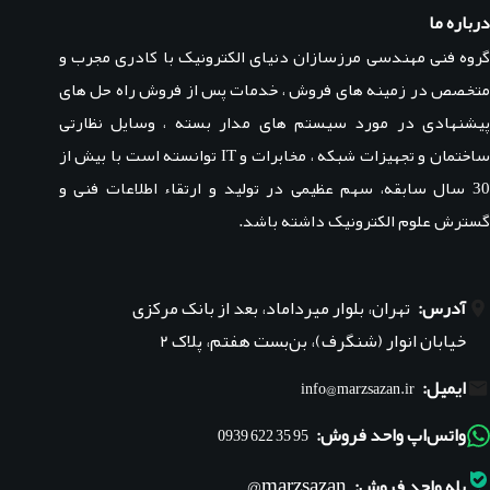
درباره ما
گروه فنی مهندسی مرزسازان دنیای الکترونیک با کادری مجرب و
متخصص در زمینه های فروش ، خدمات پس از فروش راه حل های
پیشنهادی در مورد سیستم های مدار بسته ، وسایل نظارتی
ساختمان و تجهیزات شبکه ، مخابرات و IT توانسته است با بیش از
30 سال سابقه، سهم عظیمی در تولید و ارتقاء اطلاعات فنی و
گسترش علوم الکترونیک داشته باشد.
آدرس:
تهران، بلوار میرداماد، بعد از بانک مرکزی
خیابان انوار (شنگرف)، بن‌بست هفتم، پلاک ۲
ایمیل:
info@marzsazan.ir
واتس‌اپ واحد فروش:
95 35 622 0939
marzsazan@
بله واحد فروش: