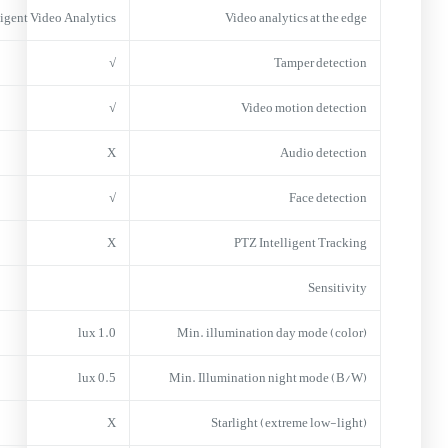
ligent Video Analytics
Video analytics at the edge
√
Tamper detection
√
Video motion detection
X
Audio detection
√
Face detection
X
PTZ Intelligent Tracking
Sensitivity
1.0 lux
Min. illumination day mode (color)
0.5 lux
Min. Illumination night mode (B/W)
X
Starlight (extreme low-light)