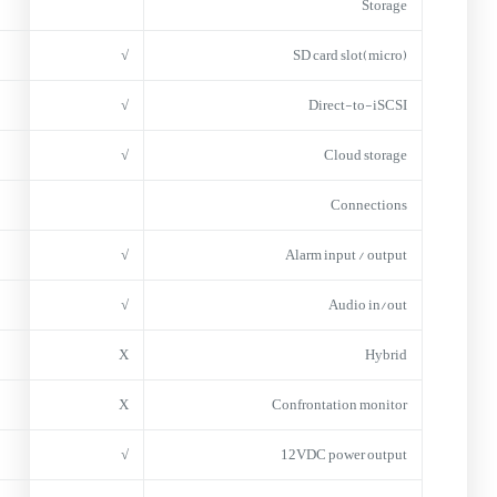
Storage
√
(micro)SD card slot
√
Direct-to-iSCSI
√
Cloud storage
Connections
√
Alarm input / output
√
Audio in/out
X
Hybrid
X
Confrontation monitor
√
12VDC power output