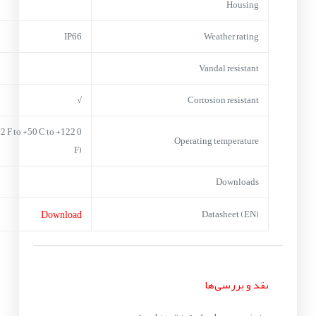
Housing
IP66
Weather rating
Vandal resistant
√
Corrosion resistant
+32 F to +50 C to +122
Operating temperature
F)
Downloads
Download
Datasheet (EN)
نقد و بررسی‌ها