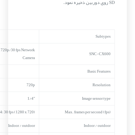
SD روی دوربین ذخیره نمود.
Subtypes
720p/30 fps Network
SNC-CX600
Camera
Basic Features
720p
Resolution
1/4″
Image sensor type
4: 30 fps (1280 x 720)
Max. frames per second (fps)
Indoor / outdoor
Indoor / outdoor