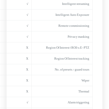
√
Intelligent streaming
√
Intelligent Auto Exposure
√
Remote commissioning
√
Privacy masking
X
Region Of Interest (ROI) & E-PTZ
X
Region Of Interest tracking
X
No. of presets / guard tours
X
Wiper
X
Thermal
√
Alarm triggering