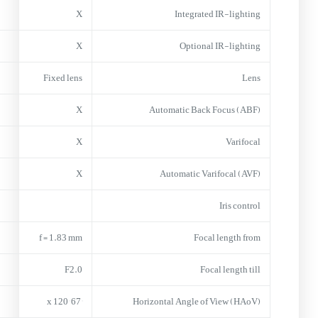
X
Integrated IR-lighting
X
Optional IR-lighting
Fixed lens
Lens
X
Automatic Back Focus (ABF)
X
Varifocal
X
Automatic Varifocal (AVF)
Iris control
f = 1.83 mm
Focal length from
F2.0
Focal length till
67° x 120°
Horizontal Angle of View (HAoV)