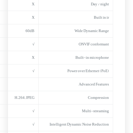
X
Day / night
X
Built in ir
60dB
Wide Dynamic Range
√
ONVIF conformant
X
Built-in microphone
√
Power over Ethernet (PoE)
Advanced Features
H.264; JPEG
Compression
√
Multi-streaming
√
Intelligent Dynamic Noise Reduction