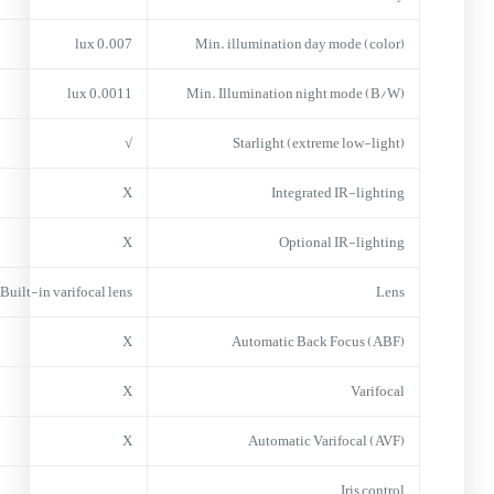
0.007 lux
Min. illumination day mode (color)
0.0011 lux
Min. Illumination night mode (B/W)
√
Starlight (extreme low-light)
X
Integrated IR-lighting
X
Optional IR-lighting
Built-in varifocal lens
Lens
X
Automatic Back Focus (ABF)
X
Varifocal
X
Automatic Varifocal (AVF)
Iris control