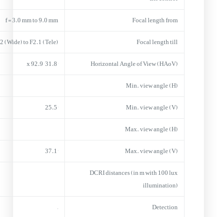
f = 3.0 mm to 9.0 mm
Focal length from
2 (Wide) to F2.1 (Tele)
Focal length till
31.8° x 92.9°
Horizontal Angle of View (HAoV)
Min. view angle (H)
25.5°
Min. view angle (V)
Max. view angle (H)
37.1°
Max. view angle (V)
DCRI distances (in m with 100 lux
illumination)
–
Detection