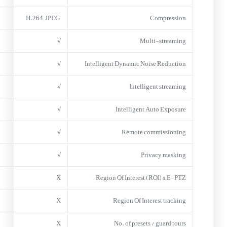
H.264; JPEG
Compression
√
Multi-streaming
√
Intelligent Dynamic Noise Reduction
√
Intelligent streaming
√
Intelligent Auto Exposure
√
Remote commissioning
√
Privacy masking
X
Region Of Interest (ROI) & E-PTZ
X
Region Of Interest tracking
X
No. of presets / guard tours