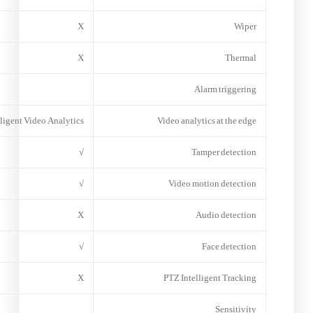
X
Wiper
X
Thermal
Alarm triggering
lligent Video Analytics
Video analytics at the edge
√
Tamper detection
√
Video motion detection
X
Audio detection
√
Face detection
X
PTZ Intelligent Tracking
Sensitivity