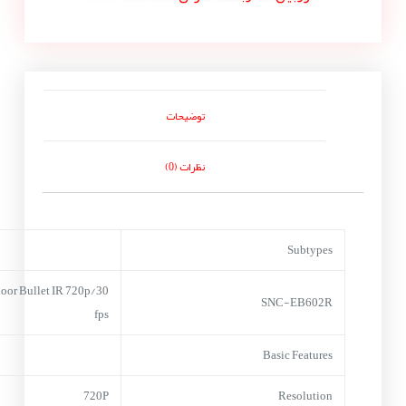
توضیحات
نظرات (0)
Subtypes
oor Bullet IR 720p/30
SNC-EB602R
fps
Basic Features
720P
Resolution