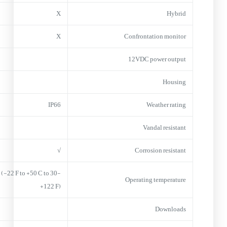
X
Hybrid
X
Confrontation monitor
12VDC power output
Housing
IP66
Weather rating
Vandal resistant
√
Corrosion resistant
0 C (-22 F to +50 C to
Operating temperature
+122 F)
Downloads