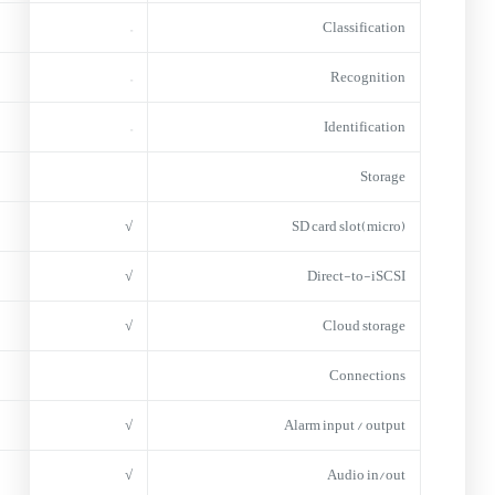
–
Classification
–
Recognition
–
Identification
Storage
√
(micro)SD card slot
√
Direct-to-iSCSI
√
Cloud storage
Connections
√
Alarm input / output
√
Audio in/out