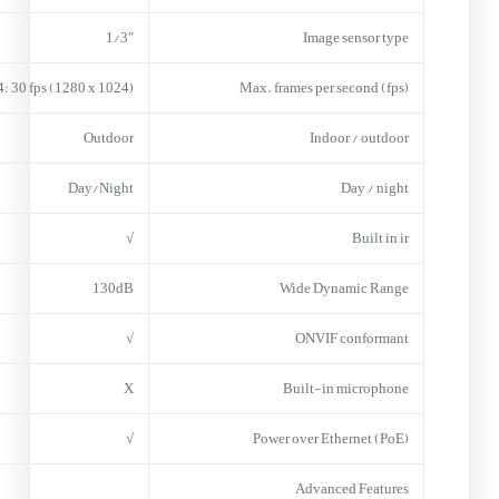
1/3″
Image sensor type
: 30 fps (1280 x 1024)
Max. frames per second (fps)
Outdoor
Indoor / outdoor
Day/Night
Day / night
√
Built in ir
130dB
Wide Dynamic Range
√
ONVIF conformant
X
Built-in microphone
√
Power over Ethernet (PoE)
Advanced Features