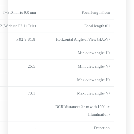
f = 3.0 mm to 9.0 mm
Focal length from
2 (Wide) to F2.1 (Tele)
Focal length till
31.8° x 92.9°
Horizontal Angle of View (HAoV)
Min. view angle (H)
25.5°
Min. view angle (V)
Max. view angle (H)
73.1°
Max. view angle (V)
DCRI distances (in m with 100 lux
illumination)
–
Detection