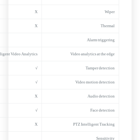
X
Wiper
X
Thermal
Alarm triggering
lligent Video Analytics
Video analytics at the edge
√
Tamper detection
√
Video motion detection
X
Audio detection
√
Face detection
X
PTZ Intelligent Tracking
Sensitivity