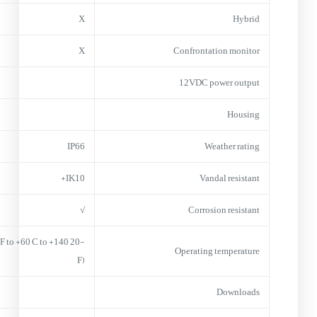
X
Hybrid
X
Confrontation monitor
12VDC power output
Housing
IP66
Weather rating
IK10+
Vandal resistant
√
Corrosion resistant
(-4 F to +60 C to +140
Operating temperature
F)
Downloads