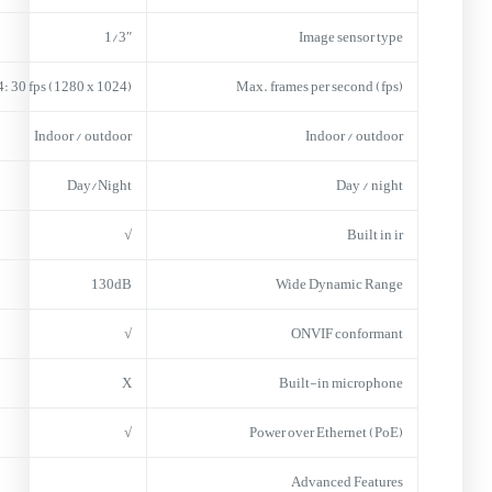
1/3″
Image sensor type
: 30 fps (1280 x 1024)
Max. frames per second (fps)
Indoor / outdoor
Indoor / outdoor
Day/Night
Day / night
√
Built in ir
130dB
Wide Dynamic Range
√
ONVIF conformant
X
Built-in microphone
√
Power over Ethernet (PoE)
Advanced Features