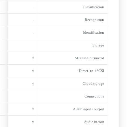
–
Classification
–
Recognition
–
Identification
Storage
√
(micro)SD card slot
√
Direct-to-iSCSI
√
Cloud storage
Connections
√
Alarm input / output
√
Audio in/out