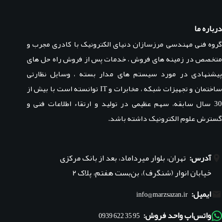
درباره ما
گروه فنی مهندسی مرزسازان دنیای الکترونیک با کادری مجرب و
متخصص در زمینه های فروش ، خدمات پس از فروش راه حل های
پیشنهادی در مورد سیستم های مدار بسته ، وسایل نظارتی
ساختمان و تجهیزات شبکه ، مخابرات و IT توانسته است با بیش از
30 سال سابقه، سهم عظیمی در تولید و ارتقاء اطلاعات فنی و
گسترش علوم الکترونیک داشته باشد.
آدرس:
تهران، بلوار میرداماد، بعد از بانک مرکزی
خیابان انوار (شنگرف)، بن‌بست هفتم، پلاک ۲
ایمیل:
info@marzsazan.ir
واتس‌اپ واحد فروش:
95 35 622 0939