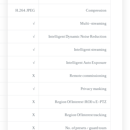
H.264; JPEG
Compression
√
Multi-streaming
√
Intelligent Dynamic Noise Reduction
√
Intelligent streaming
√
Intelligent Auto Exposure
X
Remote commissioning
√
Privacy masking
X
Region Of Interest (ROI) & E-PTZ
X
Region Of Interest tracking
X
No. of presets / guard tours