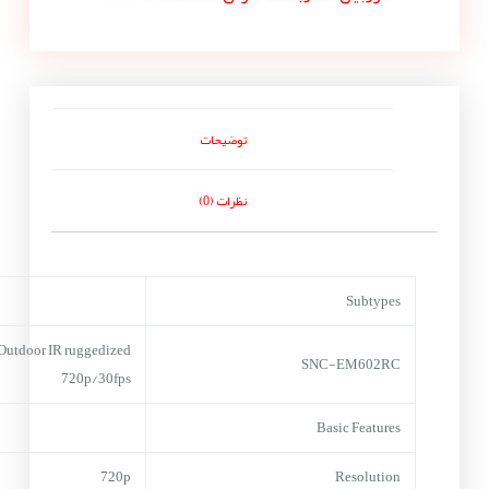
توضیحات
نظرات (0)
Subtypes
Outdoor IR ruggedized
SNC-EM602RC
720p/30fps
Basic Features
720p
Resolution