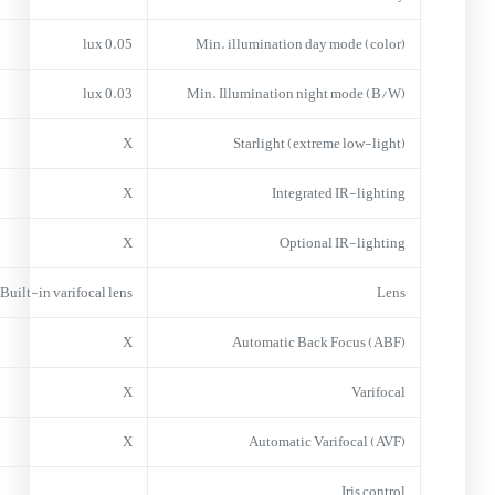
0.05 lux
Min. illumination day mode (color)
0.03 lux
Min. Illumination night mode (B/W)
X
Starlight (extreme low-light)
X
Integrated IR-lighting
X
Optional IR-lighting
Built-in varifocal lens
Lens
X
Automatic Back Focus (ABF)
X
Varifocal
X
Automatic Varifocal (AVF)
Iris control