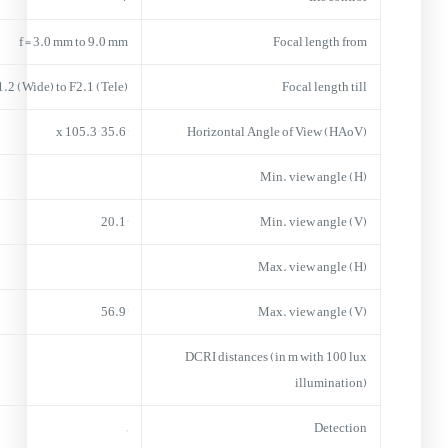
f = 3.0 mm to 9.0 mm
Focal length from
1.2 (Wide) to F2.1 (Tele)
Focal length till
35.6° x 105.3°
Horizontal Angle of View (HAoV)
Min. view angle (H)
20.1°
Min. view angle (V)
Max. view angle (H)
56.9°
Max. view angle (V)
DCRI distances (in m with 100 lux
illumination)
–
Detection