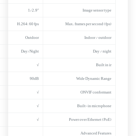
1/2.9″
Image sensor type
H.264: 60 fps
Max. frames per second (fps)
Outdoor
Indoor / outdoor
Day/Night
Day / night
√
Built in ir
90dB
Wide Dynamic Range
√
ONVIF conformant
√
Built-in microphone
√
Power over Ethernet (PoE)
Advanced Features