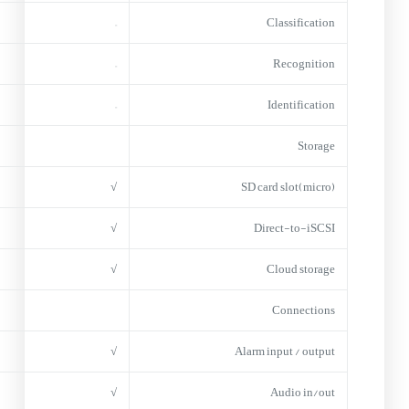
–
Classification
–
Recognition
–
Identification
Storage
√
(micro)SD card slot
√
Direct-to-iSCSI
√
Cloud storage
Connections
√
Alarm input / output
√
Audio in/out