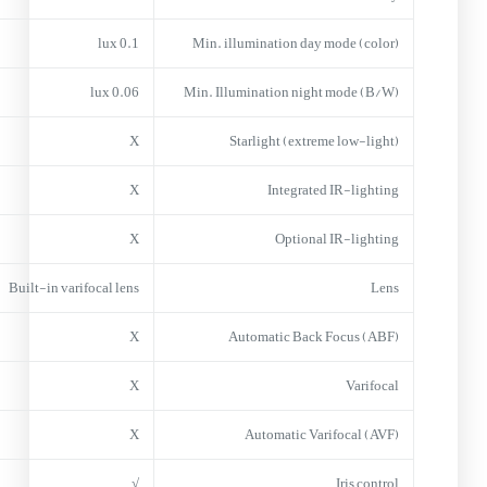
0.1 lux
Min. illumination day mode (color)
0.06 lux
Min. Illumination night mode (B/W)
X
Starlight (extreme low-light)
X
Integrated IR-lighting
X
Optional IR-lighting
Built-in varifocal lens
Lens
X
Automatic Back Focus (ABF)
X
Varifocal
X
Automatic Varifocal (AVF)
√
Iris control