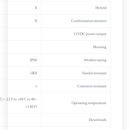
X
Hybrid
X
Confrontation monitor
12VDC power output
Housing
IP66
Weather rating
IK8+
Vandal resistant
√
Corrosion resistant
-40 C (-22 F to +60 C to
Operating temperature
+140 F)
Downloads