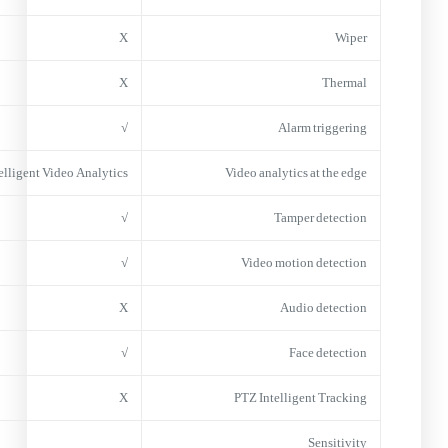
X
Wiper
X
Thermal
√
Alarm triggering
elligent Video Analytics
Video analytics at the edge
√
Tamper detection
√
Video motion detection
X
Audio detection
√
Face detection
X
PTZ Intelligent Tracking
Sensitivity