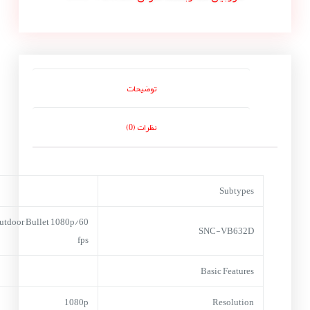
توضیحات
نظرات (0)
Subtypes
utdoor Bullet 1080p/60
SNC-VB632D
fps
Basic Features
1080p
Resolution