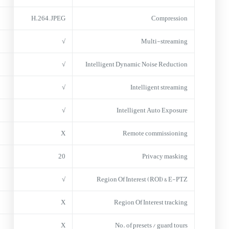
H.264; JPEG
Compression
√
Multi-streaming
√
Intelligent Dynamic Noise Reduction
√
Intelligent streaming
√
Intelligent Auto Exposure
X
Remote commissioning
20
Privacy masking
√
Region Of Interest (ROI) & E-PTZ
X
Region Of Interest tracking
X
No. of presets / guard tours