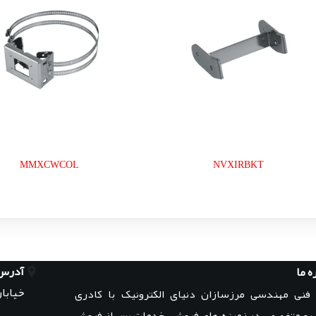
MMXCWCOL
NVXIRBKT
آدرس
ه ما
خیابان
 فنی مهندسی مرزسازان دنیای الکترونیک با کادری
 و متخصص در زمینه های فروش ، خدمات پس از فروش