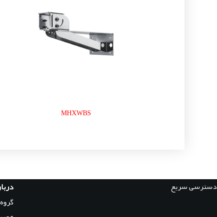
MHXWBS
دسترسی سریع
دربار
گروه
مجرب