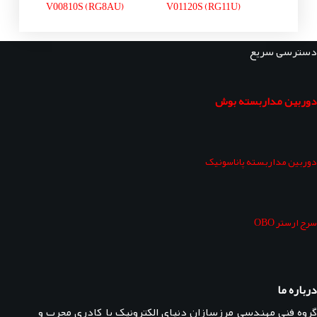
V00810S (RG8AU)
V01120S (RG11U)
دسترسی سریع
دوربین مداربسته بوش
دوربین مداربسته پاناسونیک
سرج ارستر OBO
درباره ما
گروه فنی مهندسی مرزسازان دنیای الکترونیک با کادری مجرب و