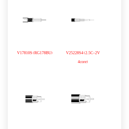
V17810S (RG178BU)
V25228S4 (2.5C-2V
4core)