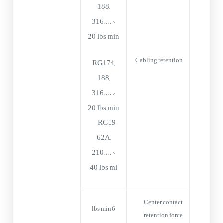
188,
316…. >
20 lbs min
Cabling retention
RG174,
188,
316…. >
20 lbs min
RG59,
62A,
210…. >
40 lbs mi
Center contact
6 lbs min
retention force