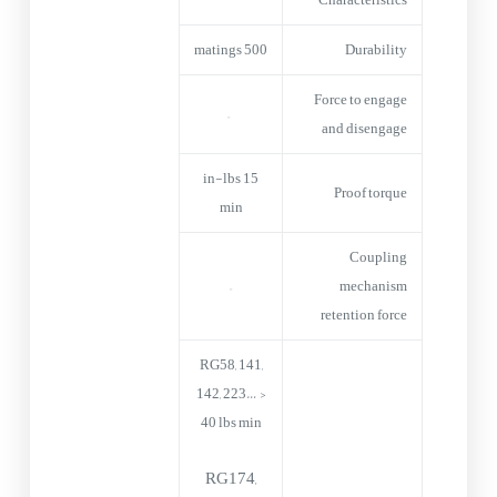
500 matings
Durability
Force to engage
–
and disengage
15 in-lbs
Proof torque
min
Coupling
–
mechanism
retention force
RG58, 141,
142, 223… >
40 lbs min
RG174,