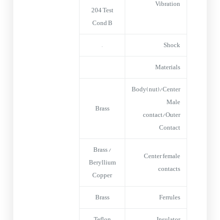
Vibration
204 Test
Cond B
–
Shock
Materials
Body(nut)/Center
Male
Brass
contact/Outer
Contact
Brass /
Center female
Beryllium
contacts
Copper
Brass
Ferrules
Teflon
Insulator