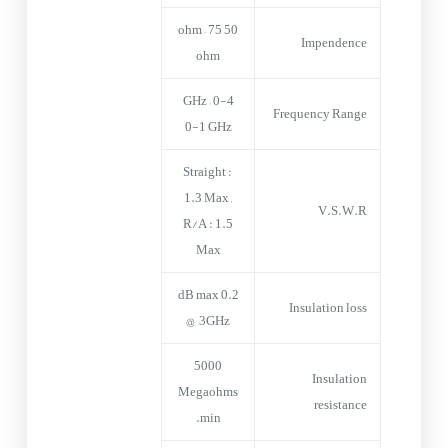
50 ohm – 75
Impendence
ohm
0-4 GHz –
Frequency Range
0-1 GHz
Straight :
1.3 Max ,
V.S.W.R
R/A : 1.5
Max
0.2 dB max
Insulation loss
@ 3GHz
5000
Insulation
Megaohms
resistance
min.