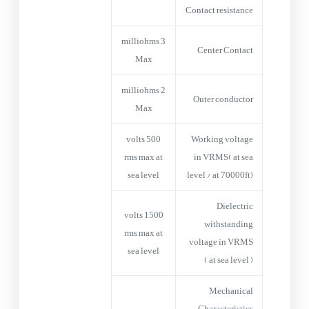
Contact resistance
3 milliohms
Center Contact
Max
2 milliohms
Outer conductor
Max
500 volts
Working voltage
rms max at
in VRMS( at sea
sea level
level / at 70000ft)
Dielectric
1500 volts
withstanding
rms max at
voltage in VRMS
sea level
( at sea level )
Mechanical
Characteristics