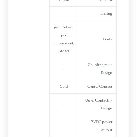
Plating
gold, Silver
per
Body
requirement,
Nickel,
Coupling nut /
–
Design
Gold
Center Contact
Outer Contacts /
–
Design
12VDC power
–
output