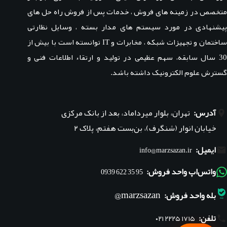
متخصص در زمینه های فروش ، خدمات پس از فروش راه حل های
پیشنهادی در مورد سیستم های مدار بسته ، وسایل نظارتی
ساختمان و تجهیزات شبکه ، مخابرات و IT توانسته است با بیش از
30 سال سابقه، سهم عظیمی در تولید و ارتقاء اطلاعات فنی و
گسترش علوم الکترونیک داشته باشد.
آدرس:
تهران، بلوار میرداماد، بعد از بانک مرکزی
خیابان انوار (شنگرف)، بن‌بست هفتم، پلاک ۲
ایمیل:
info@marzsazan.ir
واتس‌اپ واحد فروش:
95 35 622 0939
marzsazan@
بله واحد فروش:
تلفن:
۰۲۱ ۲۲۲۵ ۱۷۱۵