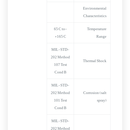
Environmental
Characteristics
-65°C to
Temperature
+165°C
Range
MIL-STD-
202 Method
Thermal Shock
107 Test
Cond B
MIL-STD-
202 Method
Corrosion (salt
101 Test
spray)
Cond B
MIL-STD-
202 Method