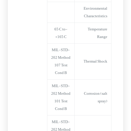
Environmental
Characteristics
-65°C to
Temperature
+165°C
Range
MIL-STD-
202 Method
Thermal Shock
107 Test
Cond B
MIL-STD-
202 Method
Corrosion (salt
101 Test
spray)
Cond B
MIL-STD-
202 Method