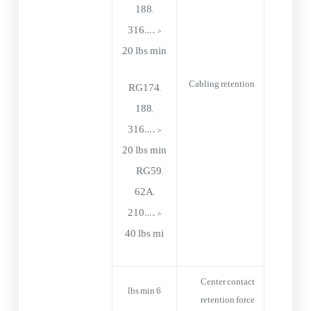
188,
316…. >
20 lbs min
Cabling retention
RG174,
188,
316…. >
20 lbs min
RG59,
62A,
210…. >
40 lbs mi
Center contact
6 lbs min
retention force