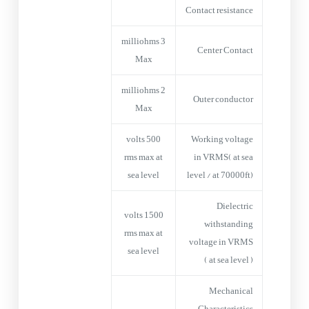
Contact resistance
3 milliohms
Center Contact
Max
2 milliohms
Outer conductor
Max
500 volts
Working voltage
rms max at
in VRMS( at sea
sea level
level / at 70000ft)
Dielectric
1500 volts
withstanding
rms max at
voltage in VRMS
sea level
( at sea level )
Mechanical
Characteristics