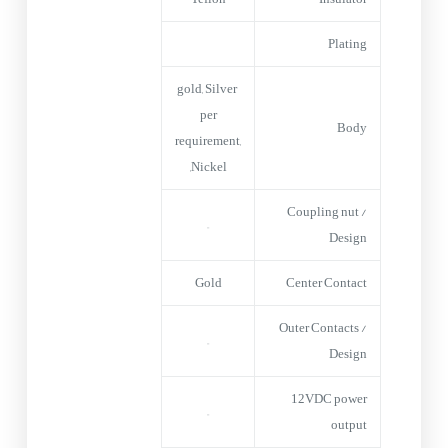
Plating
gold, Silver
per
Body
requirement,
Nickel,
Coupling nut /
–
Design
Gold
Center Contact
Outer Contacts /
–
Design
12VDC power
–
output