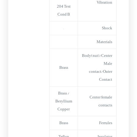
Vibration
204 Test
Cond B
–
Shock
Materials
Body(nut)/Center
Male
Brass
contact/Outer
Contact
Brass /
Center female
Beryllium
contacts
Copper
Brass
Ferrules
Teflon
Insulator