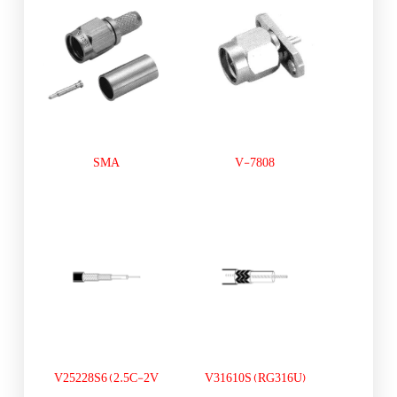
SMA
V-7808
V25228S6 (2.5C-2V
V31610S (RG316U)