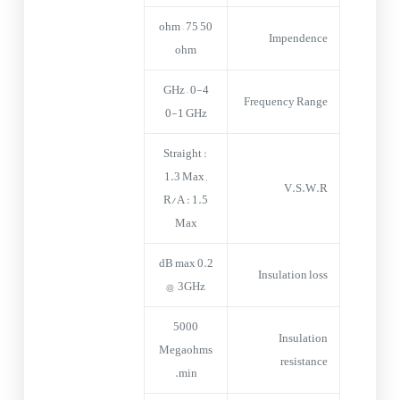
50 ohm – 75
Impendence
ohm
0-4 GHz –
Frequency Range
0-1 GHz
Straight :
1.3 Max ,
V.S.W.R
R/A : 1.5
Max
0.2 dB max
Insulation loss
@ 3GHz
5000
Insulation
Megaohms
resistance
min.