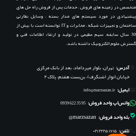
متخصص در زمینه های فروش ، خدمات پس از فروش راه حل های
پیشنهادی در مورد سیستم های مدار بسته ، وسایل نظارتی
ساختمان و تجهیزات شبکه ، مخابرات و IT توانسته است با بیش از
30 سال سابقه، سهم عظیمی در تولید و ارتقاء اطلاعات فنی و
گسترش علوم الکترونیک داشته باشد.
آدرس:
تهران، بلوار میرداماد، بعد از بانک مرکزی
خیابان انوار (شنگرف)، بن‌بست هفتم، پلاک ۲
ایمیل:
info@marzsazan.ir
واتس‌اپ واحد فروش:
95 35 622 0939
marzsazan@
بله واحد فروش:
تلفن:
۰۲۱ ۲۲۲۵ ۱۷۱۵