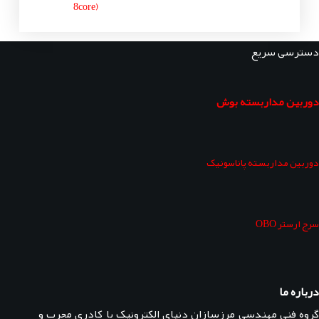
8core)
دسترسی سریع
دوربین مداربسته بوش
دوربین مداربسته پاناسونیک
سرج ارستر OBO
درباره ما
گروه فنی مهندسی مرزسازان دنیای الکترونیک با کادری مجرب و