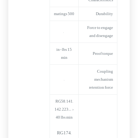
500 matings
Durability
Force to engage
–
and disengage
15 in-lbs
Proof torque
min
Coupling
–
mechanism
retention force
RG58, 141,
142, 223… >
40 lbs min
RG174,